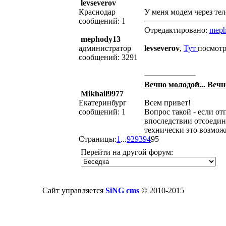
levseverov
Краснодар
У меня модем через тел
сообщений: 1
Отредактировано:
mep
mephody13
администратор
levseverov
,
Тут
посмотр
сообщений: 3291
Вечно молодой... Вечн
Mikhail9977
Екатеринбург
Всем привет!
сообщений: 1
Вопрос такой - если от
впоследствии отсоедин
технически это возмож
Страницы:
1
...
92
93
94
95
Перейти на другой форум:
Сайт управляется
SiNG cms
© 2010-2015