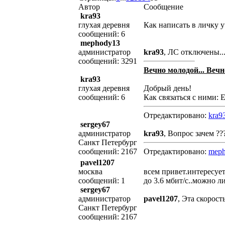
Автор
Сообщение
kra93
глухая деревня
Как написать в личку 
сообщений: 6
mephody13
администратор
kra93
, ЛС отключены..
сообщений: 3291
Вечно молодой... Вечн
kra93
глухая деревня
Добрый день!
сообщений: 6
Как связаться с ними: E
Отредактировано:
kra9
sergey67
администратор
kra93
, Вопрос зачем ??
Санкт Петербург
сообщений: 2167
Отредактировано:
mep
pavel1207
москва
всем привет.интересуе
сообщений: 1
до 3.6 мбит/с..можно л
sergey67
администратор
pavel1207
, Эта скорост
Санкт Петербург
сообщений: 2167