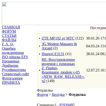
ГЛАВНАЯ
Последн
ФОРУМ
СТАТЬИ
•
ZTE MF192 от МТС
(122)
30.01.26 17:
ФАЙЛЫ
3G Modem Manager &
F. A. Q.
•
04.03.24 15:
Alcatel
(2)
Ошибки
подключения
•
Huawei E3131
(11)
28.01.24 09:
ISO образы EFS
RE: Восстановление
Прошивки
модемов с помощью
Драйверы
Z_Flasher-
Русификаторы
•
12.07.23 16:
Reanimator_modem v-05
Сервисный софт
«NEW_RAW_RELEASE».
Фотогалерея
ч2
(149)
ПРАВИЛА
Флудилка
Форум
>
Беседка
>
Флудилка
Страницы:
1
...
92
93
94
95