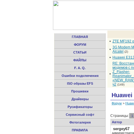
ГЛАВНАЯ
•
ZTE MF192 
ФОРУМ
3G Modem M
•
Alcatel
(2)
СТАТЬИ
•
Huawei E31
ФАЙЛЫ
RE: Восста
модемов с 
F. A. Q.
Z_Flasher-
•
Ошибки подключения
Reanimator
«NEW_RAW_
ISO образы EFS
ч2
(149)
Прошивки
Huawei
Драйверы
Форум
>
Huaw
Русификаторы
Сервисный софт
Страницы:
1
Автор
Фотогалерея
sergey67
ПРАВИЛА
администрато