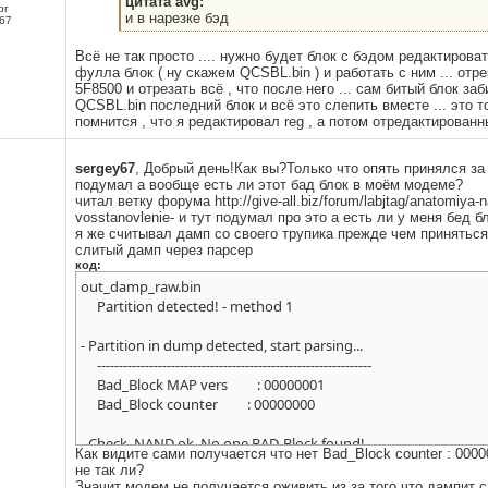
цитата avg:
рг
и в нарезке бэд
67
Всё не так просто .... нужно будет блок с бэдом редактироват
фулла блок ( ну скажем QCSBL.bin ) и работать с ним ... отр
5F8500 и отрезать всё , что после него ... сам битый блок заб
QCSBL.bin последний блок и всё это слепить вместе ... это т
помнится , что я редактировал reg , а потом отредактирован
sergey67
, Добрый день!Как вы?Только что опять принялся за
подумал а вообще есть ли этот бад блок в моём модеме?
читал ветку форума http://give-all.biz/forum/labjtag/anatomiya-
vosstanovlenie- и тут подумал про это а есть ли у меня бед б
я же считывал дамп со своего трупика прежде чем приняться
слитый дамп через парсер
код:
out_damp_raw.bin
Partition detected! - method 1
- Partition in dump detected, start parsing...
---------------------------------------------------------------
Bad_Block MAP vers : 00000001
Bad_Block counter : 00000000
- Check_NAND ok, No one BAD-Block found!
Как видите сами получается что нет Bad_Block counter : 000
QCSBL_Size : 0000B1CB 45515_dec
не так ли?
OEMSBL_Size : 0003CEE8 249576_dec
Значит модем не получается оживить из за того что дампит 