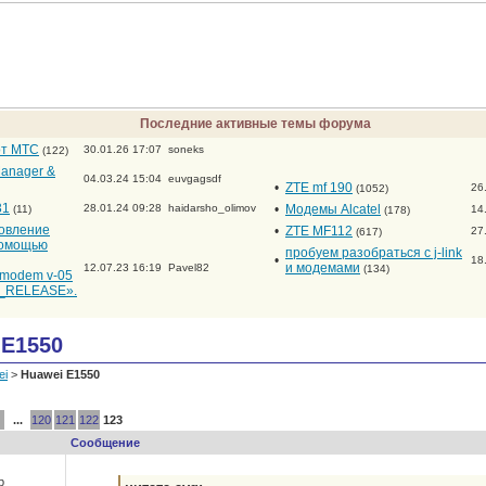
Последние активные темы форума
от МТС
30.01.26 17:07
soneks
(122)
anager &
04.03.24 15:04
euvgagsdf
•
ZTE mf 190
26
(1052)
31
28.01.24 09:28
haidarsho_olimov
•
Модемы Alcatel
(11)
14
(178)
новление
•
ZTE MF112
27
(617)
помощью
пробуем разобраться с j-link
•
18
и модемами
12.07.23 16:19
Pavel82
(134)
_modem v-05
RELEASE».
 E1550
ei
>
Huawei E1550
...
120
121
122
123
Сообщение
р