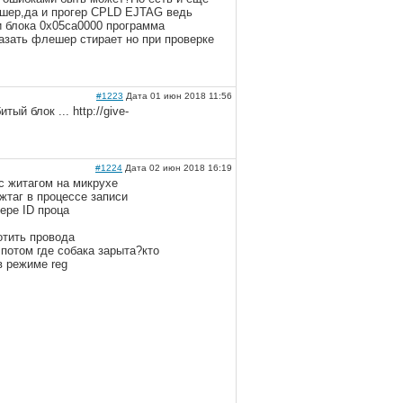
лешер,да и прогер CPLD EJTAG ведь
и блока 0x05ca0000 программа
азать флешер стирает но при проверке
#1223
Дата 01 июн 2018 11:56
ый блок ... http://give-
#1224
Дата 02 июн 2018 16:19
с житагом на микрухе
жтаг в процессе записи
ере ID проца
отить провода
 потом где собака зарыта?кто
в режиме reg