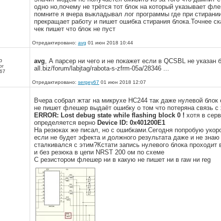
AMSS_Size : 00D7A59C 14132636_dec
одно но,почему не трётся тот блок на который указывает ф
помните я вчера выкладывал лог программы где при стирани
прекращает работу и пишет ошибка стирания блока.Точнее ск
- Autoanalyse real size for QCSBL OEMSBL AMSS - ok.
чек пишет что блок не пуст
0:MIBIB : Found!
Отредактировано:
avg
01 июн 2018 10:44
Nand_Page : 00000000
Nand_Size : 0000000A
р
avg
, А парсер ни чего и не покажет если в QCSBL не указан бит
рг
Fls_Address : 00000000
all.biz/forum/labjtag/rabota-s-zfrm-05a/28346 ...
67
File_Size : 00000000
Отредактировано:
sergey67
01 июн 2018 12:07
0:SIM_SECURE : Found!
Вчера собрал жтаг на микрухе НС244 так даже нулевой блок 
Nand_Page : 0000000A
не пишет флешер выдаёт ошибку о том что потеряна связь с 
Nand_Size : 00000006
ERROR: Lost debug state while flashing block 0 !
хотя в серв
Fls_Address : 00000000
определяется верно
Device ID: 0x401200E1
На резюках же писал, но с ошибками.Сегодня попробую укор
File_Size : 00000000
если не будет эфекта и должного результата даже и не знаю
сталкивался с этим?Кстати запись нулевого блока проходит 
0:QCSBL : Found!
и без резюка в цепи NRST 200 ом по схеме
Nand_Page : 00000010
С резистором флешер ни в какую не пишет ни в raw ни reg
Nand_Size : 00000004
Fls_Address : 00000000
File_Size : 00000000
0:OEMSBL1 : Found!
Nand_Page : 00000014
Nand_Size : 00000006