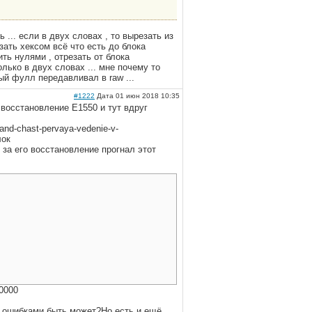
ь ... если в двух словах , то вырезать из
езать хексом всё что есть до блока
ить нулями , отрезать от блока
олько в двух словах ... мне почему то
ный фулл передавливал в raw ...
#1222
Дата 01 июн 2018 10:35
 восстановление Е1550 и тут вдруг
nand-chast-pervaya-vedenie-v-
лок
 за его восстановление прогнал этот
00000
с ошибками быть может?Но есть и ещё