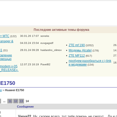
Последние активные темы форума
от МТС
30.01.26 17:07
soneks
(122)
anager &
04.03.24 15:04
euvgagsdf
•
ZTE mf 190
26
(1052)
31
28.01.24 09:28
haidarsho_olimov
•
Модемы Alcatel
(11)
14
(178)
новление
•
ZTE MF112
27
(617)
помощью
пробуем разобраться с j-link
•
18
и модемами
12.07.23 16:19
Pavel82
(134)
_modem v-05
RELEASE».
 E1750
ei
>
Huawei E1750
...
11
12
13
14
Сообщение
3
р
Vasya22
, Ну, скорее всего, тут тебе помочь не смогут... Да 