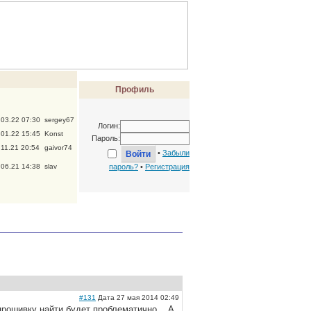
Профиль
.03.22 07:30
sergey67
Логин:
.01.22 15:45
Konst
Пароль:
.11.21 20:54
gaivor74
•
Забыли
.06.21 14:38
slav
пароль?
•
Регистрация
#131
Дата 27 мая 2014 02:49
и прошивку найти будет проблематично... А