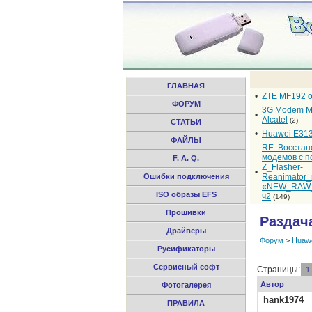
ГЛАВНАЯ
•
ZTE MF192 
ФОРУМ
3G Modem M
•
Alcatel
(2)
СТАТЬИ
•
Huawei E31
ФАЙЛЫ
RE: Восста
модемов с 
F. A. Q.
Z_Flasher-
•
Ошибки подключения
Reanimator
«NEW_RAW_
ISO образы EFS
ч2
(149)
Прошивки
Раздач
Драйверы
Форум
>
Huaw
Русификаторы
Сервисный софт
Страницы:
1
Автор
Фотогалерея
hank1974
ПРАВИЛА