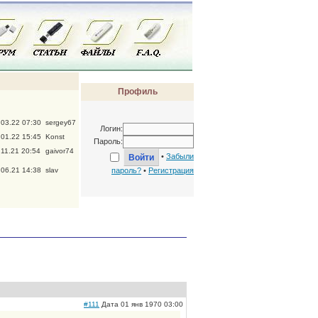
Профиль
.03.22 07:30
sergey67
Логин:
.01.22 15:45
Konst
Пароль:
.11.21 20:54
gaivor74
•
Забыли
.06.21 14:38
slav
пароль?
•
Регистрация
#111
Дата 01 янв 1970 03:00