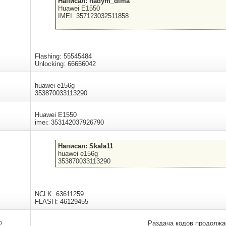
Написал: nadym_dima
Huawei E1550
IMEI: 357123032511858
Flashing: 55545484
Unlocking: 66656042
huawei e156g
353870033113290
Huawei E1550
imei: 353142037926790
Написал: Skala11
huawei e156g
353870033113290
NCLK: 63611259
FLASH: 46129455
р
Раздача кодов продолжа