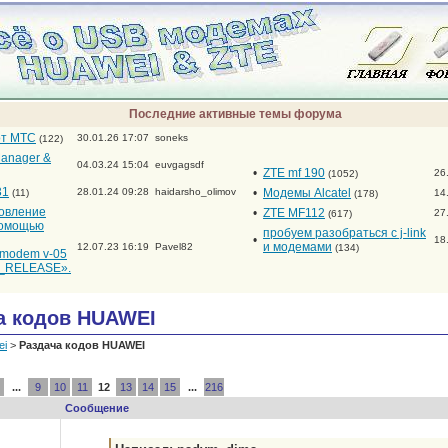
Последние активные темы форума
от МТС
30.01.26 17:07
soneks
(122)
anager &
04.03.24 15:04
euvgagsdf
•
ZTE mf 190
26
(1052)
31
28.01.24 09:28
haidarsho_olimov
•
Модемы Alcatel
(11)
14
(178)
новление
•
ZTE MF112
27
(617)
помощью
пробуем разобраться с j-link
•
18
и модемами
12.07.23 16:19
Pavel82
(134)
_modem v-05
RELEASE».
а кодов HUAWEI
ei
>
Раздача кодов HUAWEI
...
9
10
11
12
13
14
15
...
216
Сообщение