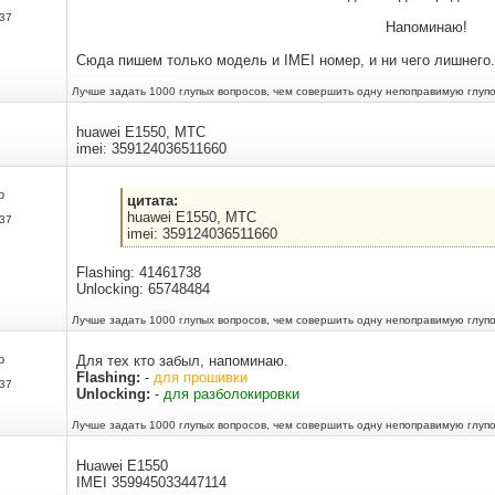
37
Напоминаю!
Сюда пишем только модель и IMEI номер, и ни чего лишнего.
Лучше задать 1000 глупых вопросов, чем совершить одну непоправимую глупо
huawei E1550, MTC
imei: 359124036511660
р
цитата:
huawei E1550, MTC
37
imei: 359124036511660
Flashing: 41461738
Unlocking: 65748484
Лучше задать 1000 глупых вопросов, чем совершить одну непоправимую глупо
р
Для тех кто забыл, напоминаю.
Flashing:
-
для прошивки
37
Unlocking:
-
для разболокировки
Лучше задать 1000 глупых вопросов, чем совершить одну непоправимую глупо
Huawei E1550
IMEI 359945033447114