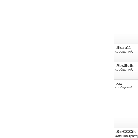
Skala11
сообщений:
Abs0lutE
сообщений:
xrz
сообщений:
SerGGGik
администрато