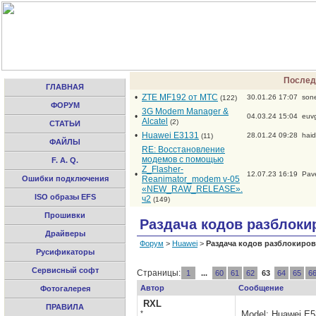
Послед
ГЛАВНАЯ
•
ZTE MF192 от МТС
30.01.26 17:07
son
(122)
ФОРУМ
3G Modem Manager &
•
04.03.24 15:04
euv
Alcatel
(2)
СТАТЬИ
•
Huawei E3131
28.01.24 09:28
hai
(11)
ФАЙЛЫ
RE: Восстановление
модемов с помощью
F. A. Q.
Z_Flasher-
•
12.07.23 16:19
Pav
Ошибки подключения
Reanimator_modem v-05
«NEW_RAW_RELEASE».
ISO образы EFS
ч2
(149)
Прошивки
Раздача кодов разблоки
Драйверы
Форум
>
Huawei
>
Раздача кодов разблокировк
Русификаторы
Сервисный софт
Страницы:
1
...
60
61
62
63
64
65
6
Автор
Сообщение
Фотогалерея
RXL
ПРАВИЛА
*
Model: Huawei E