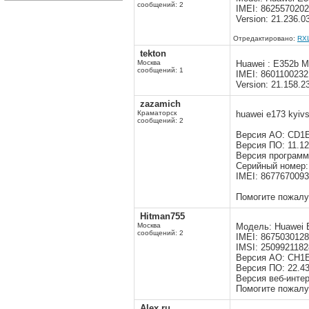
сообщений: 2
IMEI: 862557020
Version: 21.236.0
Отредактировано:
RX
tekton
Москва
Huawei : E352b M
сообщений: 1
IMEI: 860110023
Version: 21.158.2
zazamich
Краматорск
huawei e173 kyiv
сообщений: 2
Версия АО: CD1
Версия ПО: 11.12
Версия программы
Серийный номер
IMEI: 867767009
Помогите пожалу
Hitman755
Москва
Модель: Huawei E
сообщений: 2
IMEI: 867503012
IMSI: 250992118
Версия АО: CH1
Версия ПО: 22.43
Версия веб-интер
Помогите пожалуй
Alex.ru