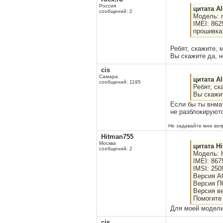
Россия
цитата Al
сообщений: 2
Модель: m
IMEI: 86
прошивка:
Ребят, скажите, 
Вы скажите да, н
cis
Самара
цитата Al
сообщений: 1195
Ребят, ск
Вы скажит
Если бы ты внмат
не разблокируют
Не задавайте мне вопр
Hitman755
Москва
цитата H
сообщений: 2
Модель: H
IMEI: 86
IMSI: 250
Версия А
Версия ПО
Версия ве
Помогите 
Для моей модели
cis