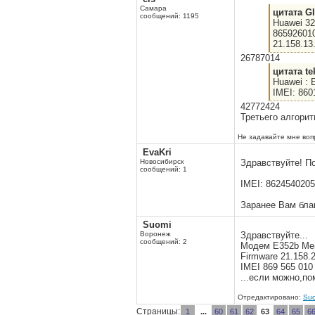
Самара
цитата GI
сообщений: 1195
Huawei 3
86592601
21.158.13
26787014
цитата te
Huawei : 
IMEI: 860
42772424
Третьего алгорит
Не задавайте мне вопр
EvaKri
Новосибирск
Здравствуйте! П
сообщений: 1
IMEI: 862454020
Заранее Вам бла
Suomi
Воронеж
Здравствуйте...
сообщений: 2
Модем E352b Ме
Firmware 21.158.
IMEI 869 565 010
...если можно,по
Отредактировано:
Su
Страницы:
1
...
60
61
62
63
64
65
6