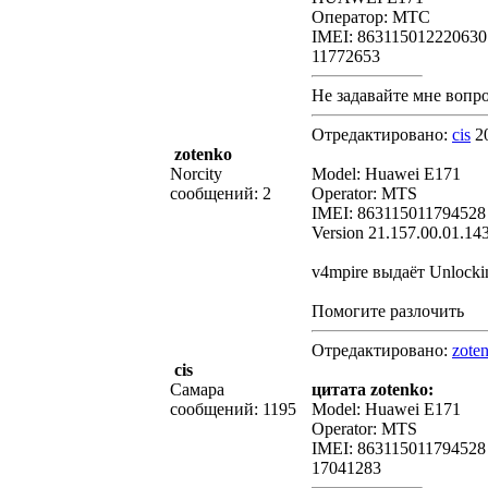
Оператор: MTС
IMEI: 863115012220630
11772653
Не задавайте мне вопрос
Отредактировано:
cis
20
zotenko
Norcity
Model: Huawei E171
сообщений: 2
Operator: MTS
IMEI: 863115011794528
Version 21.157.00.01.14
v4mpire выдаёт Unlocki
Помогите разлочить
Отредактировано:
zote
cis
Самара
цитата zotenko:
сообщений: 1195
Model: Huawei E171
Operator: MTS
IMEI: 863115011794528
17041283