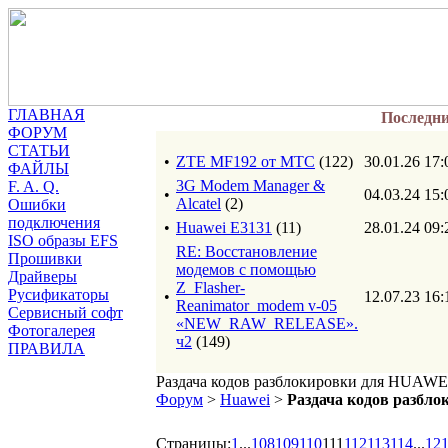
ГЛАВНАЯ
Последн
ФОРУМ
СТАТЬИ
•
ZTE MF192 от МТС
(122)
30.01.26 17:
ФАЙЛЫ
3G Modem Manager &
F. A. Q.
•
04.03.24 15:
Alcatel
(2)
Ошибки
подключения
•
Huawei E3131
(11)
28.01.24 09:
ISO образы EFS
RE: Восстановление
Прошивки
модемов с помощью
Драйверы
Z_Flasher-
Русификаторы
•
12.07.23 16:
Reanimator_modem v-05
Сервисный софт
«NEW_RAW_RELEASE».
Фотогалерея
ч2
(149)
ПРАВИЛА
Раздача кодов разблокировки для HUAWE
Форум
>
Huawei
>
Раздача кодов разбл
Страницы:
1
...
108
109
110
111
112
113
114
...
12