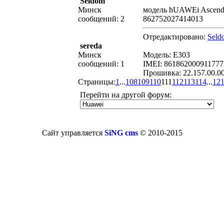
Seldom
Минск
модель hUAWEi Ascend
сообщений: 2
862752027414013
Отредактировано:
Seld
sereda
Минск
Модель: E303
сообщений: 1
IMEI: 861862000911777
Прошивка: 22.157.00.00
Страницы:
1
...
108
109
110
111
112
113
114
...
12
Перейти на другой форум:
Сайт управляется
SiNG cms
© 2010-2015