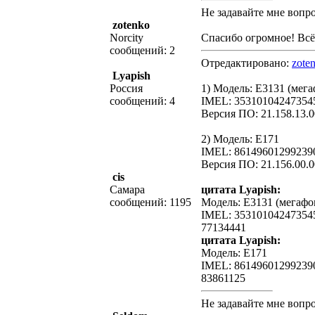
Не задавайте мне вопрос
zotenko
Norcity
Спасибо огромное! Всё
сообщений: 2
Отредактировано:
zote
Lyapish
Россия
1) Модель: Е3131 (мег
сообщений: 4
IMEL: 35310104247354
Версия ПО: 21.158.13.0
2) Модель: Е171
IMEL: 86149601299239
Версия ПО: 21.156.00.0
cis
Самара
цитата Lyapish:
сообщений: 1195
Модель: Е3131 (мегафо
IMEL: 35310104247354
77134441
цитата Lyapish:
Модель: Е171
IMEL: 86149601299239
83861125
Не задавайте мне вопрос