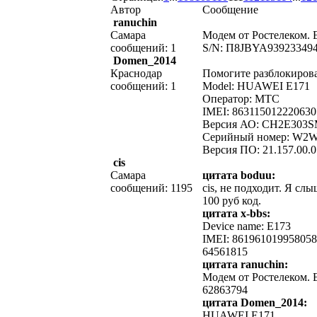
Автор
Сообщение
ranuchin
Самара
Модем от Ростелеком. 
сообщений: 1
S/N: П8JBYA93923349
Domen_2014
Краснодар
Помогите разблокирова
сообщений: 1
Model: HUAWEI E171
Оператор: MTС
IMEI: 863115012220630
Версия АО: CH2E303
Серийный номер: W2
Версия ПО: 21.157.00.0
cis
Самара
цитата boduu:
сообщений: 1195
cis, не подходит. Я сл
100 руб код.
цитата x-bbs:
Device name: E173
IMEI: 861961019958058
64561815
цитата ranuchin:
Модем от Ростелеком. 
62863794
цитата Domen_2014:
HUAWEI E171