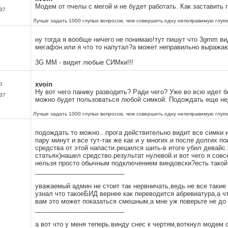
Модем от пчелы с мегой и не будет работать. Как заставить п
37
Лучше задать 1000 глупых вопросов, чем совершить одну непоправимую глупо
ну тогда я вообще ничего не понимаю!тут пишут что 3gmm ви
мегафон.или я что то напутал?а может неправильно выража
3G MM - видит любые СИМки!!!
р
xvoin
Ну вот чего панику разводить? Ради чего? Уже во всю идет б
37
можно будет пользоваться любой симкой. Подождать еще н
Лучше задать 1000 глупых вопросов, чем совершить одну непоправимую глупо
подождать то можно...прога действительно видит все симки и
пару минут и все тут-так же как и у многих.и после долгих п
средства от этой напасти.решился шить-в итоге убил девайс
статьях)нашел средство.результат нулевой.и вот чего я совс
нельзя просто обычным подключением виндовски?есть такой
_________________________
уважаемый админ не стоит так нервничать,ведь не все такие
узнал что такоеБИД вернее как переводится абревиатура,а ч
вам это может показаться смешным,а мне уж поверьте не до 
_________________________
а вот что у меня теперь.винду снес к чертям,воткнул модем 