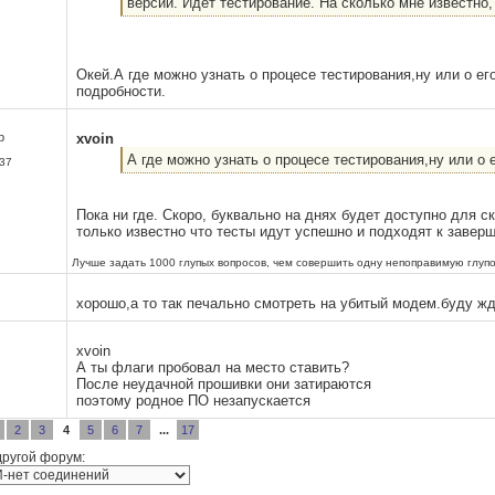
версии. Идет тестирование. На сколько мне известно
Окей.А где можно узнать о процесе тестирования,ну или о ег
подробности.
р
xvoin
А где можно узнать о процесе тестирования,ну или о 
37
Пока ни где. Скоро, буквально на днях будет доступно для с
только известно что тесты идут успешно и подходят к завер
Лучше задать 1000 глупых вопросов, чем совершить одну непоправимую глупо
хорошо,а то так печально смотреть на убитый модем.буду жд
xvoin
А ты флаги пробовал на место ставить?
После неудачной прошивки они затираются
поэтому родное ПО незапускается
2
3
4
5
6
7
...
17
другой форум: