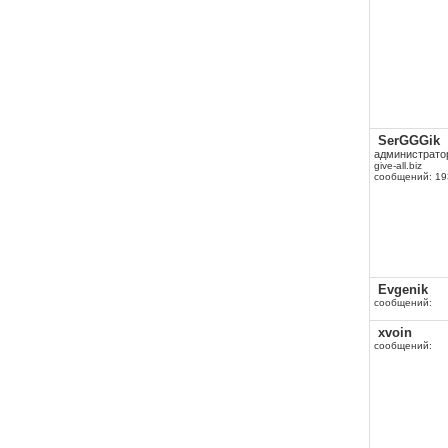
SerGGGik
администрато
give-all.biz
сообщений: 19
Evgenik
сообщений:
xvoin
сообщений: