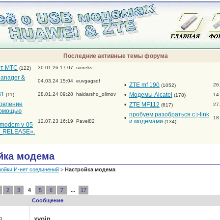
Последние активные темы форума
от МТС
30.01.26 17:07
soneks
(122)
anager &
04.03.24 15:04
euvgagsdf
•
ZTE mf 190
26
(1052)
31
28.01.24 09:28
haidarsho_olimov
•
Модемы Alcatel
(11)
14
(178)
новление
•
ZTE MF112
27
(617)
помощью
пробуем разобраться с j-link
•
18
и модемами
12.07.23 16:19
Pavel82
(134)
_modem v-05
RELEASE».
йка модема
ойки И-нет соединений
>
Настройка модема
2
3
4
5
6
7
...
17
Сообщение
р
xvoin