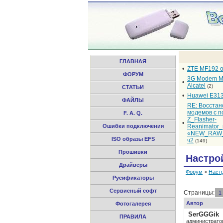
ГЛАВНАЯ
•
ZTE MF192 
ФОРУМ
3G Modem M
•
Alcatel
(2)
СТАТЬИ
•
Huawei E31
ФАЙЛЫ
RE: Восста
модемов с 
F. A. Q.
Z_Flasher-
•
Ошибки подключения
Reanimator
«NEW_RAW_
ISO образы EFS
ч2
(149)
Прошивки
Настро
Драйверы
Форум
>
Настр
Русификаторы
Сервисный софт
Страницы:
1
Автор
Фотогалерея
SerGGGik
ПРАВИЛА
администрато