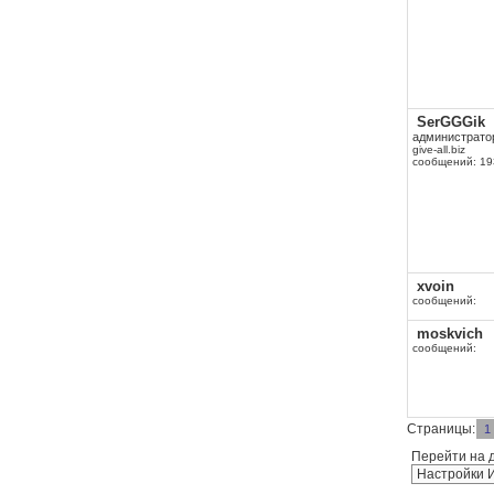
SerGGGik
администрато
give-all.biz
сообщений: 19
xvoin
сообщений:
moskvich
сообщений:
Страницы:
1
Перейти на 