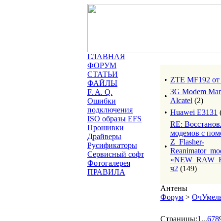
ГЛАВНАЯ
ФОРУМ
СТАТЬИ
•
ZTE MF192 о
ФАЙЛЫ
3G Modem Man
F. A. Q.
•
Alcatel
(2)
Ошибки
подключения
•
Huawei E3131
ISO образы EFS
RE: Восстанов
Прошивки
модемов с по
Драйверы
Z_Flasher-
Русификаторы
•
Reanimator_mo
Сервисный софт
«NEW_RAW_R
Фотогалерея
ч2
(149)
ПРАВИЛА
Антены
Форум
>
ОчУмелы
Страницы:
1
...
6
7
8