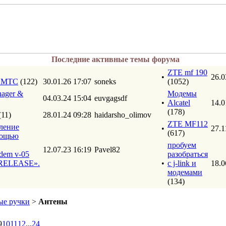
Последние активные темы форума
ZTE mf 190
•
26.0
т МТС
(122)
30.01.26 17:07
soneks
(1052)
ager &
Модемы
04.03.24 15:04
euvgagsdf
•
Alcatel
14.0
(178)
(11)
28.01.24 09:28
haidarsho_olimov
ZTE MF112
ление
•
27.1
(617)
мощью
пробуем
12.07.23 16:19
Pavel82
dem v-05
разобраться
ELEASE».
•
с j-link и
18.0
модемами
(134)
е ручки
>
Антены
9
10
11
12
...
24