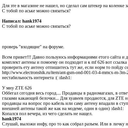
Для зте в магазине не нашел, но сделал сам штекер на коленке 
С тобой по аське можно связаться?
Написал: hank1974
С тобой по аське можно связаться?
проверь "входящие" на форуме.
Всем привет!!! Давно пользуюсь информациями етого сайта и др
комплект антены и помоему он подходит и к mf 626 вот ссылка 
проверить ету антену отпишитесь тут же, если норм то пойду се
http://www.electronshik.ru/item/ant-gsm-ond-001-03-4-mmcx-m-3m
нестабильность интернета :( :dash1:
У мну ZTE 626
Оббегал сегодня весь город.... Продавцы в радиомагазах, в отве
глазами какающей белочки... Для хуавеев продаются, для ZTE не
продавцы на вопрос про кабель или саму антену впадали в ступ
внешней антены такой же как на модеме, один в один) :dash1:
Копался пол вечера, из чего сделать не нащел.
hank1974
Слушай, выложи инфу, про то как собрал разъем. Или в личку 