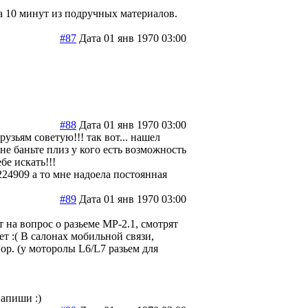
за 10 минут из подручных материалов.
#87
Дата 01 янв 1970 03:00
#88
Дата 01 янв 1970 03:00
узьям советую!!! так вот... нашел
не баньте плиз у кого есть возможность
бе искать!!!
-224909
а то мне надоела постоянная
#89
Дата 01 янв 1970 03:00
т на вопрос о разьеме МР-2.1, смотрят
т :( В салонах мобильной связи,
ор. (у моторолы L6/L7 разьем для
напиши :)