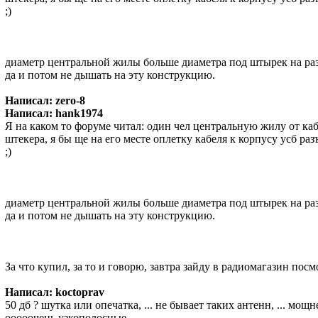
;)
диаметр центральной жилы больше диаметра под штырек на раз
да и потом не дышать на эту конструкцию.
Написал: zero-8
Написал: hank1974
Я на каком то форуме читал: один чел центральную жилу от каб
штекера, я бы ще на его месте оплетку кабеля к корпусу усб ра
;)
диаметр центральной жилы больше диаметра под штырек на раз
да и потом не дышать на эту конструкцию.
За что купил, за то и говорю, завтра зайду в радиомагазин пос
Написал: koctoprav
50 дб ? шутка или опечатка, ... не бывает таких антенн, ... мощ
ооооочень узкополосные.