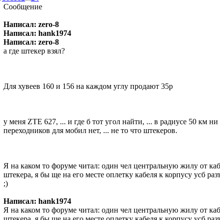
Сообщение
Написал: zero-8
Написал: hank1974
Написал: zero-8
а где штекер взял?
Для хувеев 160 и 156 на каждом углу продают 35р
у меня ZTE 627, ... и где б тот угол найти, ... в радиусе 50 км
переходников для мобил нет, ... не то что штекеров.
Я на каком то форуме читал: один чел центральную жилу от каб
штекера, я бы ще на его месте оплетку кабеля к корпусу усб ра
;)
Написал: hank1974
Я на каком то форуме читал: один чел центральную жилу от каб
штекера, я бы ще на его месте оплетку кабеля к корпусу усб ра