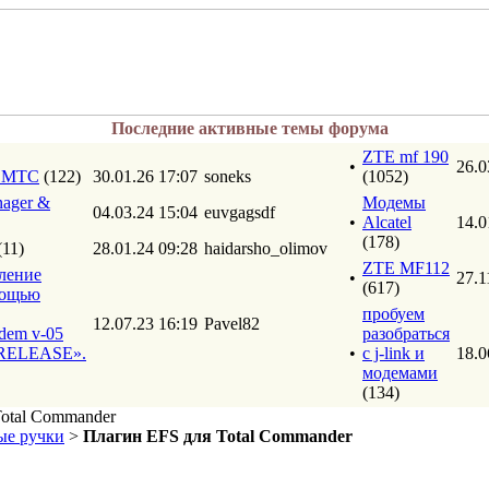
Последние активные темы форума
ZTE mf 190
•
26.0
т МТС
(122)
30.01.26 17:07
soneks
(1052)
ager &
Модемы
04.03.24 15:04
euvgagsdf
•
Alcatel
14.0
(178)
(11)
28.01.24 09:28
haidarsho_olimov
ZTE MF112
ление
•
27.1
(617)
мощью
пробуем
12.07.23 16:19
Pavel82
dem v-05
разобраться
ELEASE».
•
с j-link и
18.0
модемами
(134)
otal Commander
е ручки
>
Плагин EFS для Total Commander