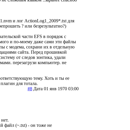
.nvm и лог ActionLog1_2009*.txt для
репрошить ? или безрезультатно?)
вательской части EFS в порядок с
мого и по-моему даже сами эти файлы
пы с модема, сохрани их в отдельную
ндациями сайта. Перед прошивкой
систему от следов зонтика, удали
мами. перезагрузи компьютер. не
соответствующую тему. Хоть и ты ее
 плагин для тотала.
#8
Дата 01 янв 1970 03:00
 нет.
файл (~.txt) - он тоже не