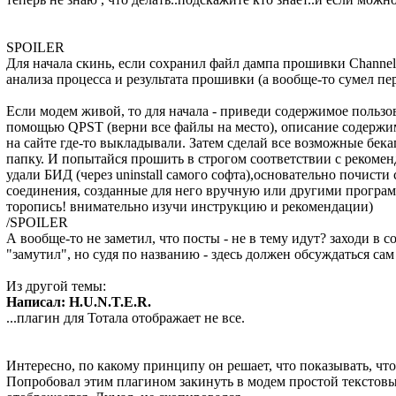
SPOILER
Для начала скинь, если сохранил файл дампа прошивки Channel1
анализа процесса и результата прошивки (а вообще-то сумел пе
Если модем живой, то для начала - приведи содержимое пользо
помощью QPST (верни все файлы на место), описание содержи
на сайте где-то выкладывали. Затем сделай все возможные бека
папку. И попытайся прошить в строгом соответствии с рекоме
удали БИД (через uninstall самого софта),основательно почисти 
соединения, созданные для него вручную или другими програм
торопись! внимательно изучи инструкцию и рекомендации)
/SPOILER
А вообще-то не заметил, что посты - не в тему идут? заходи в 
"замутил", но судя по названию - здесь должен обсуждаться сам
Из другой темы:
Написал: H.U.N.T.E.R.
...плагин для Тотала отображает не все.
Интересно, по какому принципу он решает, что показывать, что
Попробовал этим плагином закинуть в модем простой текстовый 