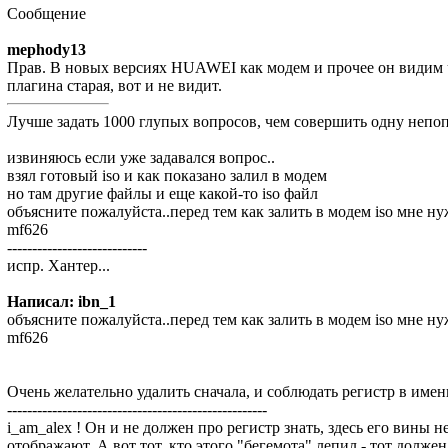
Сообщение
mephody13
Прав. В новых версиях HUAWEI как модем и прочее он видим ч
плагина старая, вот и не видит.
Лучше задать 1000 глупых вопросов, чем совершить одну непо
извиняюсь если уже задавался вопрос..
взял готовый iso и как показано залил в модем
но там другие файлы и еще какой-то iso файл
объясните пожалуйста..перед тем как залить в модем iso мне ну
mf626
----------------------------
испр. Хантер...
Написал: ibn_1
объясните пожалуйста..перед тем как залить в модем iso мне ну
mf626
Очень желательно удалить сначала, и соблюдать регистр в име
----------------------------------------------------
i_am_alex ! Он и не должен про регистр знать, здесь его вины н
отображают. А вот тот, кто этого "бегемота" лепил - тот должен 