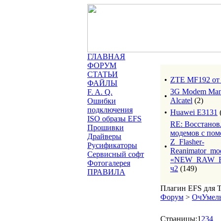
ГЛАВНАЯ
ФОРУМ
СТАТЬИ
•
ZTE MF192 о
ФАЙЛЫ
3G Modem Man
F. A. Q.
•
Alcatel
(2)
Ошибки
подключения
•
Huawei E3131
ISO образы EFS
RE: Восстанов
Прошивки
модемов с по
Драйверы
Z_Flasher-
Русификаторы
•
Reanimator_mo
Сервисный софт
«NEW_RAW_R
Фотогалерея
ч2
(149)
ПРАВИЛА
Плагин EFS для T
Форум
>
ОчУмелы
Страницы:
1
2
3
4