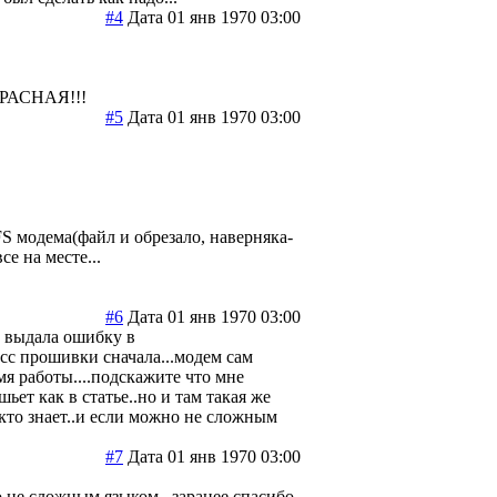
#4
Дата 01 янв 1970 03:00
 КРАСНАЯ!!!
#5
Дата 01 янв 1970 03:00
 FS модема(файл и обрезало, наверняка-
е на месте...
#6
Дата 01 янв 1970 03:00
4 выдала ошибку в
сс прошивки сначала...модем сам
мя работы....подскажите что мне
ет как в статье..но и там такая же
 кто знает..и если можно не сложным
#7
Дата 01 янв 1970 03:00
но не сложным языком ..заранее спасибо