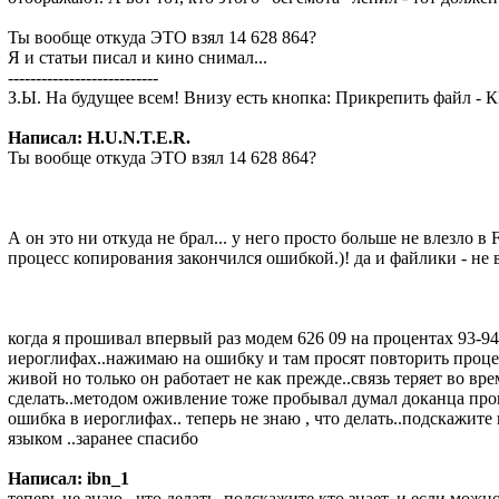
Ты вообще откуда ЭТО взял
14 628 864?
Я и статьи писал и кино снимал...
---------------------------
З.Ы. На будущее всем!
Внизу есть кнопка: Прикрепить файл -
Написал: H.U.N.T.E.R.
Ты вообще откуда ЭТО взял
14 628 864?
А он это ни откуда не брал... у него просто больше не влезло в
процесс копирования закончился ошибкой.)! да и файлики - не вс
когда я прошивал впервый раз модем 626 09 на процентах 93-9
иероглифах..нажимаю на ошибку и там просят повторить проце
живой но только он работает не как прежде..связь теряет во вре
сделать..методом оживление тоже пробывал думал доканца прошь
ошибка в иероглифах.. теперь не знаю , что делать..подскажите
языком ..заранее спасибо
Написал: ibn_1
теперь не знаю , что делать..подскажите кто знает..и если мож