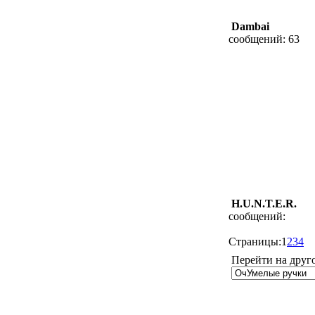
Dambai
сообщений: 63
H.U.N.T.E.R.
сообщений:
Страницы:
1
2
3
4
Перейти на друг