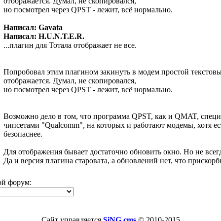
отображается. Думал, не скопировался,
но посмотрел через QPST - лежит, всё нормально.
Написал: Gavata
Написал: H.U.N.T.E.R.
...плагин для Тотала отображает не все.
Попробовал этим плагином закинуть в модем простой текстовый 
отображается. Думал, не скопировался,
но посмотрел через QPST - лежит, всё нормально.
Возможно дело в том, что программа QPST, как и QMAT, специа
чипсетами "Qualcomm", на которых и работают модемы, хотя ес
безопаснее.
Для отображения бывает достаточно обновить окно. Но не всегд
Да и версия плагина старовата, а обновлений нет, что прискорбн
ой форум:
Сайт управляется
SiNG cms
© 2010-2015