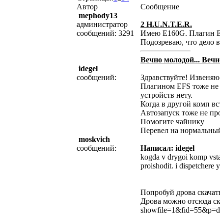
Автор
Сообщение
mephody13
администратор
2 H.U.N.T.E.R.
сообщений: 3291
Имею E160G. Плагин EF
Подозреваю, что дело в 
Вечно молодой... Вечн
idegel
сообщений:
Здравствуйте! Извеняюс
Плагином EFS тоже не 
устройств нету.
Когда в другой комп в
Автозапуск тоже не про
Помогите чайнику
Перевел на нормальный
moskvich
сообщений:
Написал: idegel
kogda v drygoi komp vsta
proishodit. i dispetchere
Попробуй дрова скачать
Дрова можно отсюда с
showfile=1&fid=55&p=