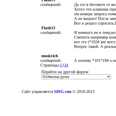
сообщений:
Да это в бегемоте от в
Хотел эти клавиши при
ом номера запроса пом
А не вышло! После зам
Вот и решил спросить.П
Flash13
сообщений:
Я немного не в тему,но
Сменить например номе
вот эту (*102# )не могу!
Вопрос такой: А реально
moskvich
сообщений:
А почему *101*19# а н
Страницы:
1
2
3
4
Перейти на другой форум:
Сайт управляется
SiNG cms
© 2010-2015