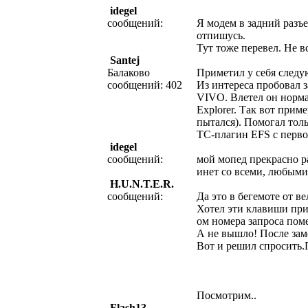
idegel
сообщений:
Я модем в задний разъе
отпишусь.
Тут тоже перевел. Не в
Santej
Балаково
Приметил у себя след
сообщений: 402
Из интереса пробовал
VIVO. Влетел он норма
Explorer. Так вот прим
пытался). Помогал тол
TC-плагин EFS с первог
idegel
сообщений:
мой мопед прекрасно ра
инет со всеми, любыми 
H.U.N.T.E.R.
сообщений:
Да это в бегемоте от в
Хотел эти клавиши при
ом номера запроса пом
А не вышло! После зам
Вот и решил спросить.П
Посмотрим..
Flash13