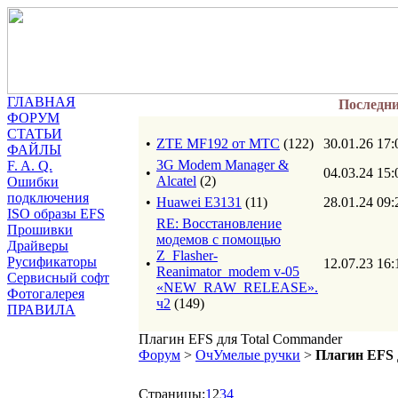
ГЛАВНАЯ
Последн
ФОРУМ
СТАТЬИ
•
ZTE MF192 от МТС
(122)
30.01.26 17:
ФАЙЛЫ
3G Modem Manager &
F. A. Q.
•
04.03.24 15:
Alcatel
(2)
Ошибки
подключения
•
Huawei E3131
(11)
28.01.24 09:
ISO образы EFS
RE: Восстановление
Прошивки
модемов с помощью
Драйверы
Z_Flasher-
Русификаторы
•
12.07.23 16:
Reanimator_modem v-05
Сервисный софт
«NEW_RAW_RELEASE».
Фотогалерея
ч2
(149)
ПРАВИЛА
Плагин EFS для Total Commander
Форум
>
ОчУмелые ручки
>
Плагин EFS 
Страницы:
1
2
3
4