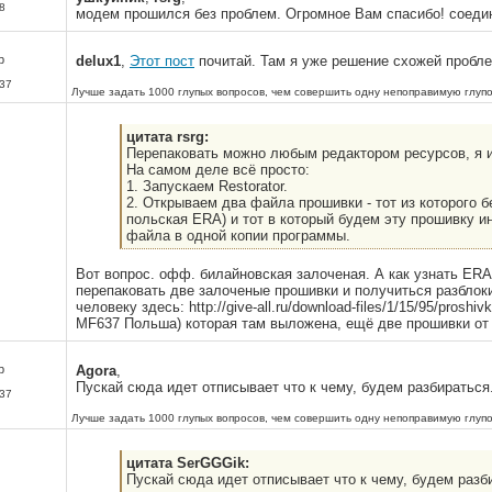
8
модем прошился без проблем. Огромное Вам спасибо! соедин
р
delux1
,
Этот пост
почитай. Там я уже решение схожей пробле
37
Лучше задать 1000 глупых вопросов, чем совершить одну непоправимую глупо
цитата rsrg:
Перепаковать можно любым редактором ресурсов, я и
На самом деле всё просто:
1. Запускаем Restorator.
2. Открываем два файла прошивки - тот из которого 
польская ERA) и тот в который будем эту прошивку и
файла в одной копии программы.
Вот вопрос. офф. билайновская залоченая. А как узнать ERA
перепаковать две залоченые прошивки и получиться разблок
человеку здесь: http://give-all.ru/download-files/1/15/95/proshi
MF637 Польша) которая там выложена, ещё две прошивки от T
р
Agora
,
Пускай сюда идет отписывает что к чему, будем разбираться
37
Лучше задать 1000 глупых вопросов, чем совершить одну непоправимую глупо
цитата SerGGGik:
Пускай сюда идет отписывает что к чему, будем раз