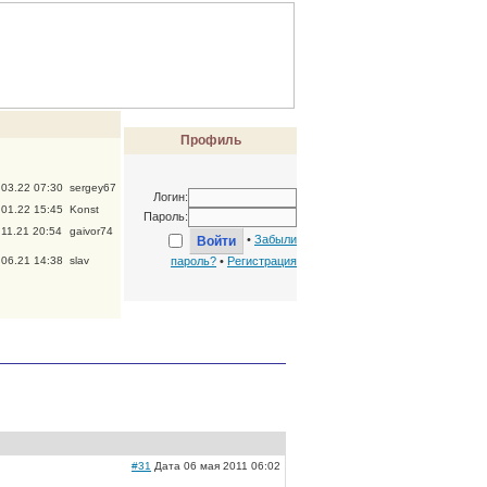
Профиль
.03.22 07:30
sergey67
Логин:
.01.22 15:45
Konst
Пароль:
.11.21 20:54
gaivor74
•
Забыли
.06.21 14:38
slav
пароль?
•
Регистрация
#31
Дата 06 мая 2011 06:02