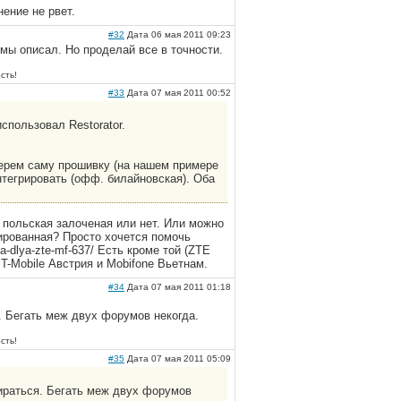
ение не рвет.
#32
Дата 06 мая 2011 09:23
мы описал. Но проделай все в точности.
сть!
#33
Дата 07 мая 2011 00:52
спользовал Restorator.
берем саму прошивку (на нашем примере
нтегрировать (офф. билайновская). Оба
 польская залоченая или нет. Или можно
ированная? Просто хочется помочь
vka-dlya-zte-mf-637/ Есть кроме той (ZTE
-Mobile Австрия и Mobifone Вьетнам.
#34
Дата 07 мая 2011 01:18
. Бегать меж двух форумов некогда.
сть!
#35
Дата 07 мая 2011 05:09
бираться. Бегать меж двух форумов