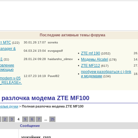
Последние активные темы форума
от МТС
30.01.26 17:07
soneks
(122)
anager &
04.03.24 15:04
euvgagsdf
•
ZTE mf 190
26
(1052)
31
28.01.24 09:28
haidarsho_olimov
•
Модемы Alcatel
(11)
14
(178)
новление
•
ZTE MF112
27
(617)
помощью
пробуем разобраться с j-link
•
18
и модемами
12.07.23 16:19
Pavel82
(134)
_modem v-05
RELEASE».
 разлочка модема ZTE MF100
елые ручки
>
Полная разлочка модема ZTE MF100
2
3
4
5
6
7
...
25
Сообщение
ушкуйник
,
rsrg
,