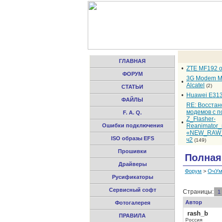
ГЛАВНАЯ
•
ZTE MF192 
ФОРУМ
3G Modem M
•
Alcatel
(2)
СТАТЬИ
•
Huawei E31
ФАЙЛЫ
RE: Восста
модемов с 
F. A. Q.
Z_Flasher-
•
Ошибки подключения
Reanimator
«NEW_RAW_
ISO образы EFS
ч2
(149)
Прошивки
Полная
Драйверы
Форум
>
ОчУм
Русификаторы
Сервисный софт
Страницы:
1
Автор
Фотогалерея
rash_b
ПРАВИЛА
Россия