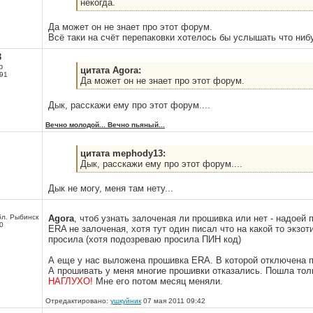
некогда.
Да может он не знает про этот форум.
Всё таки на счёт перепаковки хотелось бы услышать что ниб
3
р
цитата Agora:
91
Да может он не знает про этот форум.
Дык, расскажи ему про этот форум....
Вечно молодой... Вечно пьяный...
цитата mephody13:
Дык, расскажи ему про этот форум....
Дык не могу, меня там нету...
бл. Рыбинск
Agora
, чтоб узнать залоченая ли прошивка или нет - надоей
0
ERA не залоченая, хотя тут один писал что на какой то экзот
просила (хотя подозреваю просила ПИН код)
А еще у нас выложена прошивка ERA. В которой отключена п
А прошивать у меня многие прошивки отказались. Пошла то
НАГЛУХО!
Мне его потом месяц меняли.
Отредактировано:
ушкуйник
07 мая 2011 09:42