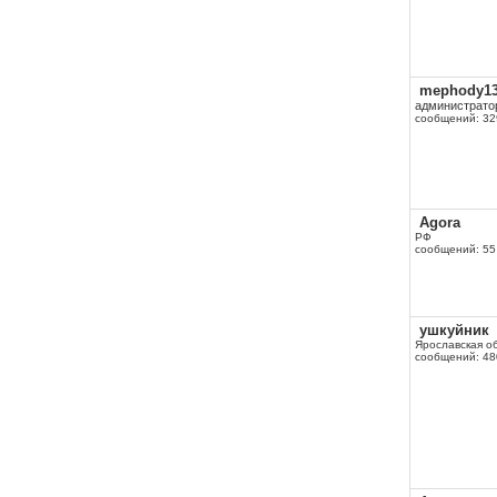
mephody1
администрато
сообщений: 32
Agora
РФ
сообщений: 55
ушкуйник
Ярославская о
сообщений: 48