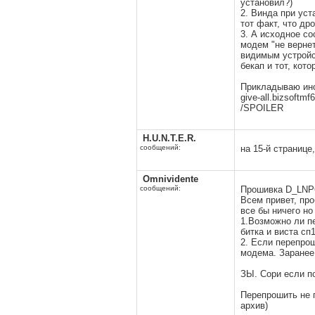
установил?)
2. Винда при уст
тот факт, что др
3. А исходное со
модем "не вернет
видимым устройст
бекап и тот, кот
Прикладываю инст
give-all.bizsoftm
/SPOILER
H.U.N.T.E.R.
сообщений:
на 15-й странице
Omnividente
сообщений:
Прошивка D_LNP
Всем привет, пр
все бы ничего но
1.Возможно ли пе
битка и виста сп1
2. Если перепро
модема. Заранее 
ЗЫ. Сори если по
Перепрошить не 
архив)