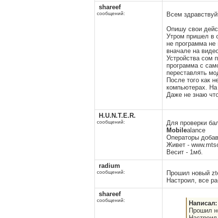
shareef
сообщений:
Всем здравствуй
Опишу свои дейст
Утром пришел в 
не программа не 
вначале на видео
Устройства сом п
программа с само
переставлять мо
После того как н
компьютерах. На
Даже не знаю что
H.U.N.T.E.R.
сообщений:
Для проверки ба
Mobile
alance
Операторы добавл
Живет -
www.mtso
Весит - 1мб.
radium
сообщений:
Прошил новый zte
Настроил, все ра
shareef
сообщений:
Написал:
Прошил но
Настроил,