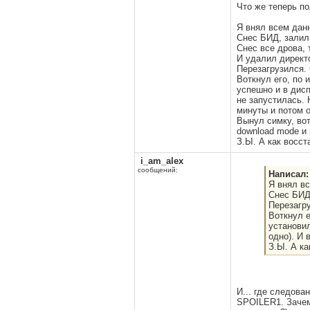
Что же теперь п
Я внял всем данн
Снес БИД, залил
Снес все дрова, 
И удалил дирек
Перезагрузился.
Воткнул его, по 
успешно и в дисп
не запустилась.
минуты и потом 
Вынул симку, вот
download mode и в
З.Ы. А как восст
i_am_alex
сообщений:
Написал:
Я внял вс
Снес БИД,
Перезагру
Воткнул е
установил
одно). И в
З.Ы. А ка
И... где следов
SPOILER1. Зачем 