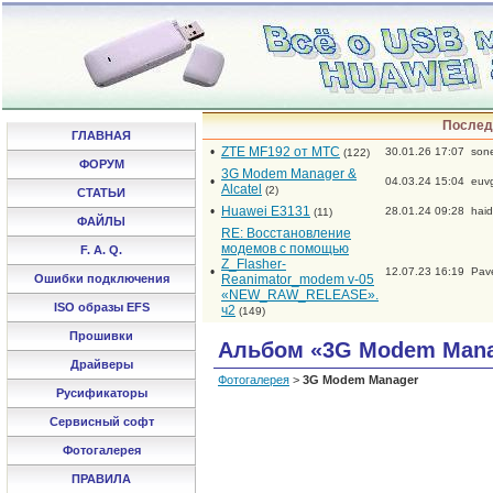
Послед
ГЛАВНАЯ
•
ZTE MF192 от МТС
30.01.26 17:07
son
(122)
ФОРУМ
3G Modem Manager &
•
04.03.24 15:04
euv
Alcatel
(2)
СТАТЬИ
•
Huawei E3131
28.01.24 09:28
hai
(11)
ФАЙЛЫ
RE: Восстановление
модемов с помощью
F. A. Q.
Z_Flasher-
•
12.07.23 16:19
Pav
Ошибки подключения
Reanimator_modem v-05
«NEW_RAW_RELEASE».
ISO образы EFS
ч2
(149)
Прошивки
Альбом «3G Modem Mana
Драйверы
Фотогалерея
>
3G Modem Manager
Русификаторы
Сервисный софт
Фотогалерея
ПРАВИЛА