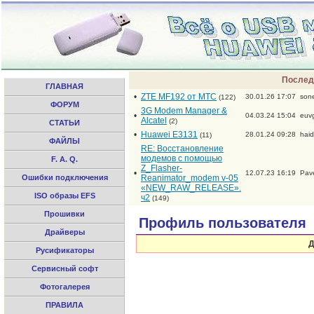
Послед
ГЛАВНАЯ
•
ZTE MF192 от МТС
30.01.26 17:07
son
(122)
ФОРУМ
3G Modem Manager &
•
04.03.24 15:04
euv
Alcatel
(2)
СТАТЬИ
•
Huawei E3131
28.01.24 09:28
hai
(11)
ФАЙЛЫ
RE: Восстановление
модемов с помощью
F. A. Q.
Z_Flasher-
•
12.07.23 16:19
Pav
Ошибки подключения
Reanimator_modem v-05
«NEW_RAW_RELEASE».
ISO образы EFS
ч2
(149)
Прошивки
Профиль пользователя
Драйверы
До
Русификаторы
Сервисный софт
Фотогалерея
ПРАВИЛА