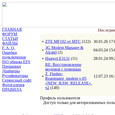
ГЛАВНАЯ
Последн
ФОРУМ
СТАТЬИ
•
ZTE MF192 от МТС
(122)
30.01.26 17:
ФАЙЛЫ
3G Modem Manager &
F. A. Q.
•
04.03.24 15:
Alcatel
(2)
Ошибки
подключения
•
Huawei E3131
(11)
28.01.24 09:
ISO образы EFS
RE: Восстановление
Прошивки
модемов с помощью
Драйверы
Z_Flasher-
Русификаторы
•
12.07.23 16:
Reanimator_modem v-05
Сервисный софт
«NEW_RAW_RELEASE».
Фотогалерея
ч2
(149)
ПРАВИЛА
Профиль пользователя
Доступ только для авторизованных поль