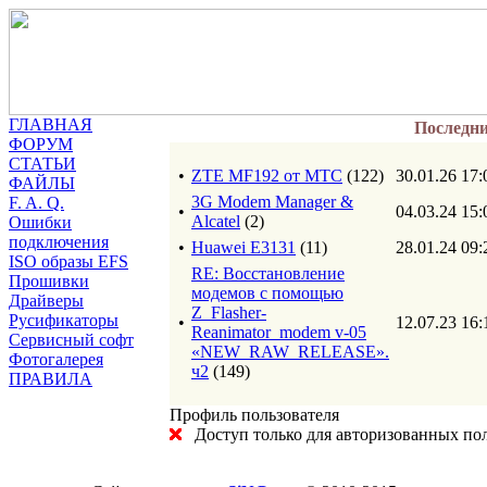
ГЛАВНАЯ
Последн
ФОРУМ
СТАТЬИ
•
ZTE MF192 от МТС
(122)
30.01.26 17:
ФАЙЛЫ
3G Modem Manager &
F. A. Q.
•
04.03.24 15:
Alcatel
(2)
Ошибки
подключения
•
Huawei E3131
(11)
28.01.24 09:
ISO образы EFS
RE: Восстановление
Прошивки
модемов с помощью
Драйверы
Z_Flasher-
Русификаторы
•
12.07.23 16:
Reanimator_modem v-05
Сервисный софт
«NEW_RAW_RELEASE».
Фотогалерея
ч2
(149)
ПРАВИЛА
Профиль пользователя
Доступ только для авторизованных пол