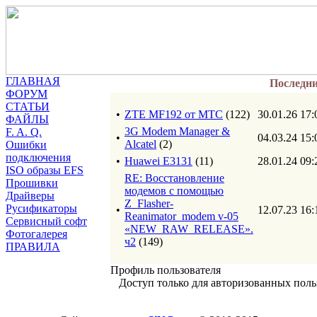
ГЛАВНАЯ
Последн
ФОРУМ
СТАТЬИ
•
ZTE MF192 от МТС
(122)
30.01.26 17:
ФАЙЛЫ
3G Modem Manager &
F. A. Q.
•
04.03.24 15:
Alcatel
(2)
Ошибки
подключения
•
Huawei E3131
(11)
28.01.24 09:
ISO образы EFS
RE: Восстановление
Прошивки
модемов с помощью
Драйверы
Z_Flasher-
Русификаторы
•
12.07.23 16:
Reanimator_modem v-05
Сервисный софт
«NEW_RAW_RELEASE».
Фотогалерея
ч2
(149)
ПРАВИЛА
Профиль пользователя
Доступ только для авторизованных поль