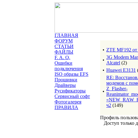
ГЛАВНАЯ
ФОРУМ
СТАТЬИ
•
ZTE MF192 о
ФАЙЛЫ
3G Modem Man
F. A. Q.
•
Alcatel
(2)
Ошибки
подключения
•
Huawei E3131
ISO образы EFS
RE: Восстанов
Прошивки
модемов с по
Драйверы
Z_Flasher-
Русификаторы
•
Reanimator_mo
Сервисный софт
«NEW_RAW_R
Фотогалерея
ч2
(149)
ПРАВИЛА
Профиль пользов
Доступ только д