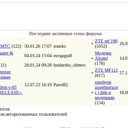
Последние активные темы форума
ZTE mf 190
•
26.0
т МТС
(122)
30.01.26 17:07
soneks
(1052)
ager &
Модемы
04.03.24 15:04
euvgagsdf
•
Alcatel
14.0
(178)
(11)
28.01.24 09:28
haidarsho_olimov
ZTE MF112
ление
•
27.1
(617)
мощью
пробуем
12.07.23 16:19
Pavel82
dem v-05
разобраться
ELEASE».
•
с j-link и
18.0
модемами
(134)
ателя
ля авторизованных пользователей