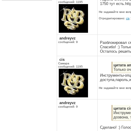
сообщений: 1195
1750 тут есть.htt
Не задавайте мне вопр
Отредактировано:
cis
andreyvz
сообщений: 9
Разблокировал с
Спасибо! :) Толь
Осталось решитьс
cis
Самара
цитата an
сообщений: 1195
Только оч
Инструменты-опц
доступа,пароль,
Не задавайте мне вопр
andreyvz
сообщений: 9
цитата ci
Инструме
дозвона, 
Сделано! :) Голо