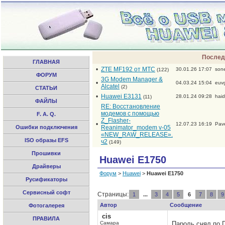
Послед
ГЛАВНАЯ
•
ZTE MF192 от МТС
30.01.26 17:07
son
(122)
ФОРУМ
3G Modem Manager &
•
04.03.24 15:04
euv
Alcatel
(2)
СТАТЬИ
•
Huawei E3131
28.01.24 09:28
hai
(11)
ФАЙЛЫ
RE: Восстановление
модемов с помощью
F. A. Q.
Z_Flasher-
•
12.07.23 16:19
Pav
Ошибки подключения
Reanimator_modem v-05
«NEW_RAW_RELEASE».
ISO образы EFS
ч2
(149)
Прошивки
Huawei E1750
Драйверы
Форум
>
Huawei
>
Huawei E1750
Русификаторы
Сервисный софт
Страницы:
1
...
3
4
5
6
7
8
9
Автор
Сообщение
Фотогалерея
cis
ПРАВИЛА
Самара
Пароль снял,по 