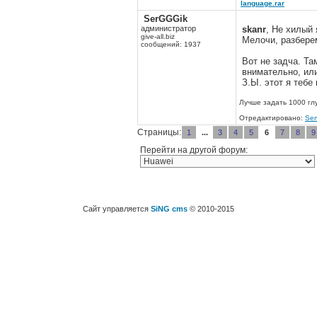
language.rar
SerGGGik
администратор
skanr
, Не хилый я
give-all.biz
Мелочи, разбере
сообщений: 1937
Вот не задча. Та
внимательно, или
З.Ы. этот я тебе
Лучше задать 1000 гл
Отредактировано:
Se
Страницы:
1
...
3
4
5
6
7
8
9
Перейти на другой форум:
Сайт управляется
SiNG cms
© 2010-2015