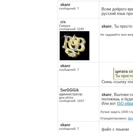
skanr
сообщений: 7
Всем доброго вр
русский язык пр
cis
Самара
skanr
, Ты просто
сообщений: 1195
Не задавайте мне вопр
skanr
сообщений: 7
цитата ci
Ты просто
Скинь ссылку пл
SerGGGik
администратор
skanr
, Выложи с
give-all.biz
положишь и будет
сообщений: 1937
Или вот
ISO обр
Лучше задать 1000 гл
Отредактировано:
Se
skanr
сообщений: 7
файл с языком