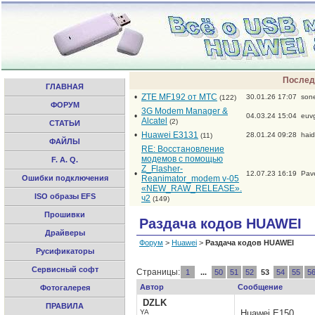
Послед
ГЛАВНАЯ
•
ZTE MF192 от МТС
30.01.26 17:07
son
(122)
ФОРУМ
3G Modem Manager &
•
04.03.24 15:04
euv
Alcatel
(2)
СТАТЬИ
•
Huawei E3131
28.01.24 09:28
hai
(11)
ФАЙЛЫ
RE: Восстановление
модемов с помощью
F. A. Q.
Z_Flasher-
•
12.07.23 16:19
Pav
Ошибки подключения
Reanimator_modem v-05
«NEW_RAW_RELEASE».
ISO образы EFS
ч2
(149)
Прошивки
Раздача кодов HUAWEI
Драйверы
Форум
>
Huawei
>
Раздача кодов HUAWEI
Русификаторы
Сервисный софт
Страницы:
1
...
50
51
52
53
54
55
5
Автор
Сообщение
Фотогалерея
DZLK
ПРАВИЛА
YA
Huawei E150