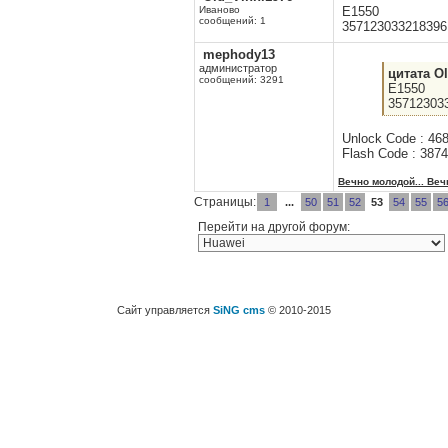
Иваново
E1550
сообщений: 1
357123033218396
mephody13
администратор
цитата Ol
сообщений: 3291
E1550
35712303
Unlock Code : 46
Flash Code : 387
Вечно молодой... Веч
Страницы:
1
...
50
51
52
53
54
55
5
Перейти на другой форум:
Сайт управляется
SiNG cms
© 2010-2015