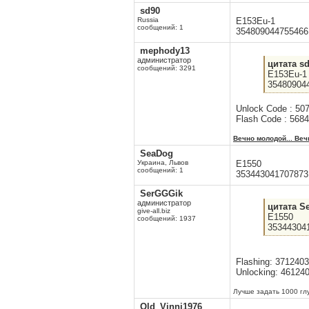
sd90
Russia
E153Eu-1
сообщений: 1
354809044755466
mephody13
администратор
цитата sd
сообщений: 3291
E153Eu-1
35480904
Unlock Code : 50
Flash Code : 568
Вечно молодой... Веч
SeaDog
Украина, Львов
E1550
сообщений: 1
353443041707873
SerGGGik
администратор
цитата S
give-all.biz
E1550
сообщений: 1937
35344304
Flashing: 371240
Unlocking: 46124
Лучше задать 1000 гл
Old_Vinni1976