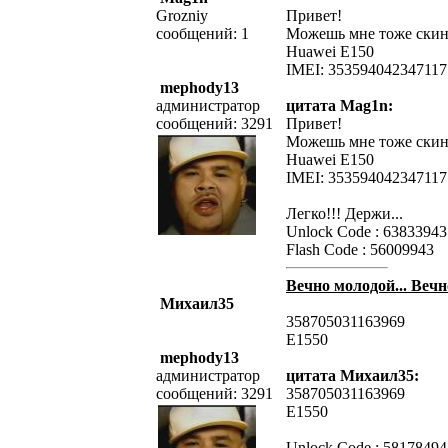
Grozniy
Привет!
сообщений: 1
Можешь мне тоже скин
Huawei E150
IMEI: 353594042347117
mephody13
администратор
цитата Mag1n:
сообщений: 3291
Привет!
Можешь мне тоже скин
Huawei E150
IMEI: 353594042347117
Легко!!! Держи...
Unlock Code : 63833943
Flash Code : 56009943
Вечно молодой... Вечн
Михаил35
358705031163969
Е1550
mephody13
администратор
цитата Михаил35:
сообщений: 3291
358705031163969
Е1550
Unlock Code : 58178494