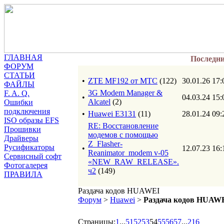
ГЛАВНАЯ
Последн
ФОРУМ
СТАТЬИ
•
ZTE MF192 от МТС
(122)
30.01.26 17:
ФАЙЛЫ
3G Modem Manager &
F. A. Q.
•
04.03.24 15:
Alcatel
(2)
Ошибки
подключения
•
Huawei E3131
(11)
28.01.24 09:
ISO образы EFS
RE: Восстановление
Прошивки
модемов с помощью
Драйверы
Z_Flasher-
Русификаторы
•
12.07.23 16:
Reanimator_modem v-05
Сервисный софт
«NEW_RAW_RELEASE».
Фотогалерея
ч2
(149)
ПРАВИЛА
Раздача кодов HUAWEI
Форум
>
Huawei
>
Раздача кодов HUAW
Страницы:
1
...
51
52
53
54
55
56
57
...
216