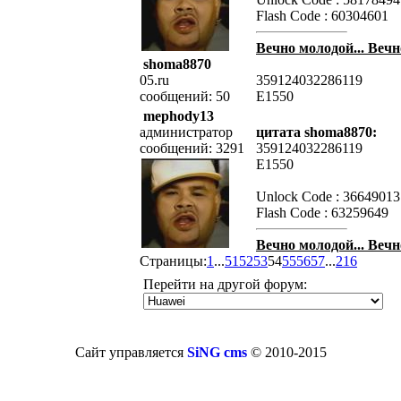
Flash Code : 60304601
Вечно молодой... Вечн
shoma8870
05.ru
359124032286119
сообщений: 50
E1550
mephody13
администратор
цитата shoma8870:
сообщений: 3291
359124032286119
E1550
Unlock Code : 36649013
Flash Code : 63259649
Вечно молодой... Вечн
Страницы:
1
...
51
52
53
54
55
56
57
...
216
Перейти на другой форум:
Сайт управляется
SiNG cms
© 2010-2015