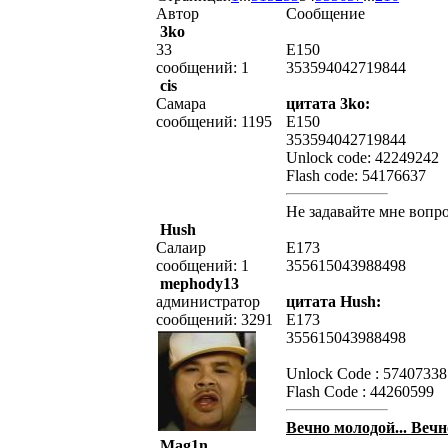
Автор
Сообщение
3ko
33
E150
сообщений: 1
353594042719844
cis
Самара
цитата 3ko:
сообщений: 1195
E150
353594042719844
Unlock code: 42249242
Flash code: 54176637
Не задавайте мне вопрос
Hush
Салаир
E173
сообщений: 1
355615043988498
mephody13
администратор
цитата Hush:
сообщений: 3291
E173
355615043988498
Unlock Code : 57407338
Flash Code : 44260599
Вечно молодой... Вечн
Mag1n