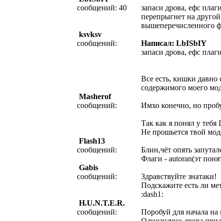
сообщений: 40
запаси дрова, ефс плаг
перепрыгнет на другой
вышеперечисленного фл
ksvksv
сообщений:
Написал: LbISbIY
запаси дрова, ефс плаг
Все есть, кишки давно
содержимого моего мо
Masherof
сообщений:
Имхо конечно, но пробу
Так как я понял у теб
Не прошьется твой модем
Flash13
сообщений:
Блин,чёт опять запутался
Флаги - autoran(эт поня
Gabis
сообщений:
Здравствуйте знатаки!
Подскажите есть ли мет
:dash1:
H.U.N.T.E.R.
сообщений:
Поробуй для начала на 
Однозначно дрова приде