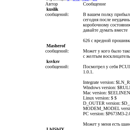
Автор
Сообщение
kuslik
сообщений:
В вашем полку прибыл
сегодня после неудачн
коробочному состояни
давайте думать вместе
626 с вредной прошив
Masherof
сообщений:
Может у кого было тако
с желтым восклицатель
ksvksv
сообщений:
Посмотрел у себя PCUI
1.0.1.
Integrate version: $L
Windows version: 
Mac version: $EELI
Linux version: $ $
D_OUTER version: $D
MODEM_MODEL versio
PC version: $P673M3-2.
Может у меня есть шан
LbISbIY