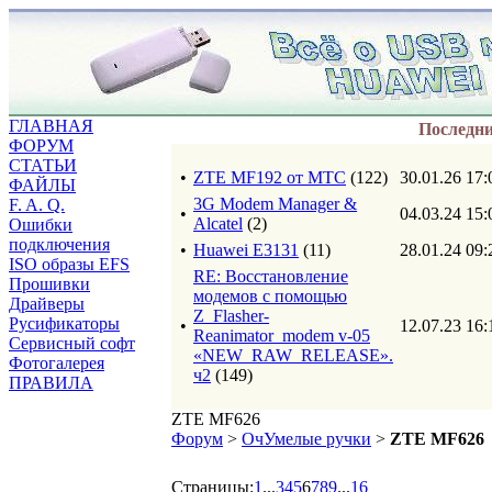
ГЛАВНАЯ
Последн
ФОРУМ
СТАТЬИ
•
ZTE MF192 от МТС
(122)
30.01.26 17:
ФАЙЛЫ
3G Modem Manager &
F. A. Q.
•
04.03.24 15:
Alcatel
(2)
Ошибки
подключения
•
Huawei E3131
(11)
28.01.24 09:
ISO образы EFS
RE: Восстановление
Прошивки
модемов с помощью
Драйверы
Z_Flasher-
Русификаторы
•
12.07.23 16:
Reanimator_modem v-05
Сервисный софт
«NEW_RAW_RELEASE».
Фотогалерея
ч2
(149)
ПРАВИЛА
ZTE MF626
Форум
>
ОчУмелые ручки
>
ZTE MF626
Страницы:
1
...
3
4
5
6
7
8
9
...
16