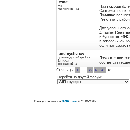
esnet
rnd
При помощи флеш
сообщений: 13
Сиптомы: не вклю
Причина: полнос
Результат: рабо
Для успешного л
ZFlasher Reanim
и буфер на 74HC
в запасе были р
если нет своих п
andreyslivnov
Краснодарский край ст.
Помогите востон
Динская
соответствуещие
сообщений: 1
Страницы:
1
...
45
46
47
48
Перейти на другой форум:
Сайт управляется
SiNG cms
© 2010-2015