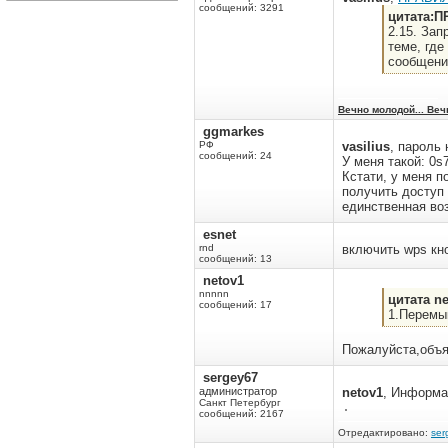
сообщений: 3291
цитата:
2.15. Зап
теме, где
сообщени
Вечно молодой... Веч
ggmarkes
РФ
vasilius
, пароль 
сообщений: 24
У меня такой: 0s
Кстати, у меня п
получить доступ 
единственная во
esnet
rnd
включить wps кно
сообщений: 13
netov1
nnnnn
цитата n
сообщений: 17
1.Перемык
Пожалуйста,объяс
sergey67
администратор
netov1
, Информац
Санкт Петербург
сообщений: 2167
Отредактировано:
ser