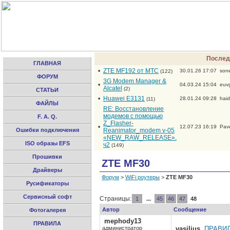
Послед
ГЛАВНАЯ
•
ZTE MF192 от МТС
30.01.26 17:07
son
(122)
ФОРУМ
3G Modem Manager &
•
04.03.24 15:04
euv
Alcatel
(2)
СТАТЬИ
•
Huawei E3131
28.01.24 09:28
hai
(11)
ФАЙЛЫ
RE: Восстановление
модемов с помощью
F. A. Q.
Z_Flasher-
•
12.07.23 16:19
Pav
Ошибки подключения
Reanimator_modem v-05
«NEW_RAW_RELEASE».
ISO образы EFS
ч2
(149)
Прошивки
ZTE MF30
Драйверы
Форум
>
WiFi роутеры
>
ZTE MF30
Русификаторы
Сервисный софт
Страницы:
1
...
45
46
47
48
Автор
Сообщение
Фотогалерея
mephody13
ПРАВИЛА
администратор
vasilius
,
ПРАВИ