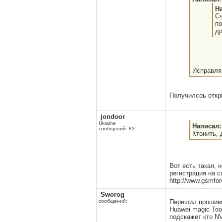
Н
Сч
по
др
Исправляй
Получилсоь откры
jondoor
Ukraine
Написал:
сообщений: 83
Ктонить, 
Вот есть такая, 
регистрация на с
http://www.gsmfo
Sworog
сообщений:
Перешил прошивко
Huawei magic Too
подскажет кто NV