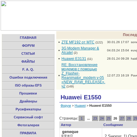
Послед
ГЛАВНАЯ
•
ZTE MF192 от МТС
30.01.26 17:07
son
(122)
ФОРУМ
3G Modem Manager &
•
04.03.24 15:04
euv
Alcatel
(2)
СТАТЬИ
•
Huawei E3131
28.01.24 09:28
hai
(11)
ФАЙЛЫ
RE: Восстановление
модемов с помощью
F. A. Q.
Z_Flasher-
•
12.07.23 16:19
Pav
Ошибки подключения
Reanimator_modem v-05
«NEW_RAW_RELEASE».
ISO образы EFS
ч2
(149)
Прошивки
Huawei E1550
Драйверы
Форум
>
Huawei
>
Huawei E1550
Русификаторы
Сервисный софт
Страницы:
1
...
23
24
25
26
27
28
2
Автор
Сообщение
Фотогалерея
geneque
ПРАВИЛА
2 Sworog: 1) Отк
克里米亞