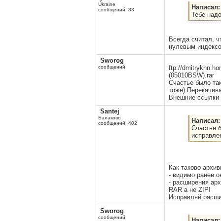
Ukraine
Написал:
сообщений: 83
Тебе надо
Всегда считал, 
нулевым индексо
Sworog
сообщений:
ftp://dmitrykhn
(05010BSW).rar
Счастье было та
тоже).Перекачива
Внешние ссылки 
Santej
Балаково
Написал:
сообщений: 402
Счастье б
исправлен
Как таково архив
- видимо ранее о
- расширения арх
RAR а не ZIP!
Исправляй расшир
Sworog
сообщений:
Написал: