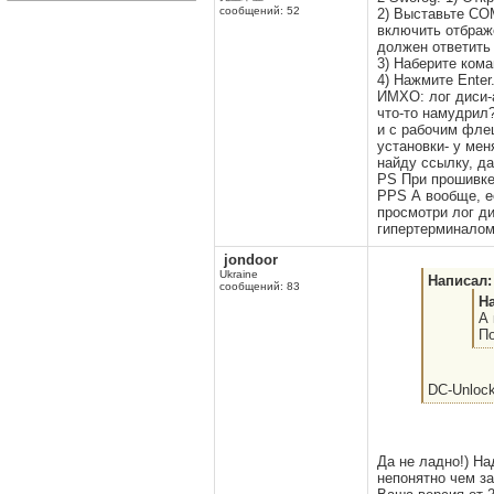
сообщений: 52
2) Выставьте COM
включить отбраж
должен ответить
3) Наберите ко
4) Нажмите Enter
ИМХО: лог диси-а
что-то намудрил
и с рабочим флеш
установки- у мен
найду ссылку, д
PS При прошивке 
PPS А вообще, ес
просмотри лог ди
гипертерминало
jondoor
Ukraine
Написал:
сообщений: 83
На
А 
По
DC-Unlock
Да не ладно!) Н
непонятно чем з