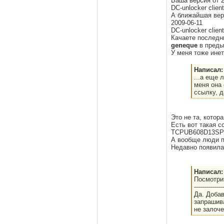
Ваша версия от 2
DC-unlocker clien
А ближайшая верс
2009-06-11
DC-unlocker clien
Качаете последн
geneque
в преды
У меня тоже инет
Написал:
...а еще 
меня она 
ссылку, д
Это не та, котор
Есть вот такая 
TCPUB608D13SP0
А вообще люди п
Недавно появил
Написал:
Посмотри
---------------
Да. Добав
запрашива
не залоч