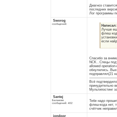
Диагноз ставитс
последних верси
Лог программы по
Sworog
сообщений:
Написал:
Лучше ещ
флеш кодо
установки
если най
Спасибо за вним
NCK...Спецы подт
allowed operatio
обнулились..Вых
подправлял(21 на
--------------------------
Всё подтвердилос
принудительно вв
Мультипостинг з
Santej
Балаково
Тебе надо проши
сообщений: 402
флеш-кода нет, т
счётчик неправи
jondoor