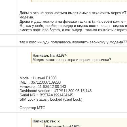
Дабы в это не впарываться имеет смысл отключить через 
модема.
Дрова и даш можно и на флешке таскать (а на своем компе - 
Я , так у себя, вообще и ридер и сидюк поотключал - сидюк 
вместо партнера 3gmm, а как ридер - только контакты стирать
так у кого нибудь получилось включить звонилку у модема??
Написал: hank1974
Модем какого оператора и версия прошивки?
Model : Huawei E1550
IMEI : 357123037139283
Firmware : 11.608.12.00.143
Dashboard version : UTPS11.300.05.15.143
Serial NR. : B55TAA1991424145
SIM Lock status : Locked (Card Lock)
Оператор МТС
Написал: rex_x
Написал: hank1974