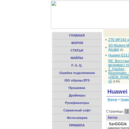
ГЛАВНАЯ
•
ZTE MF192 
ФОРУМ
3G Modem M
•
Alcatel
(2)
СТАТЬИ
•
Huawei E31
ФАЙЛЫ
RE: Восста
модемов с 
F. A. Q.
Z_Flasher-
•
Ошибки подключения
Reanimator
«NEW_RAW_
ISO образы EFS
ч2
(149)
Прошивки
Huawei
Драйверы
Форум
>
Huaw
Русификаторы
Сервисный софт
Страницы:
1
Автор
Фотогалерея
SerGGGik
ПРАВИЛА
администрато