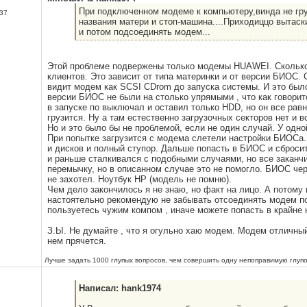
При подключенном модеме к компьютеру,винда не гру
37
названия матери и стоп-машина....Приходиццо вытас
и потом подсоединять модем...
Этой проблеме подвержены только модемы HUAWEI. Сколько 
клиентов. Это зависит от типа материнки и от версии БИОС. 
видит модем как SCSI CDrom до запуска системы. И это было
версии БИОС не были на столько упрямыми , что как говоритс
в запуске по выключал и оставил только HDD, но он все рав
грузится. Ну а там естественно загрузочных секторов нет и в
Но и это было бы не проблемой, если не один случай. У одной
При попытке загрузится с модема слетели настройки БИОСа
и дисков и полный ступор. Дальше попасть в БИОС и сбросит
и раньше сталкивался с подобными случаями, но все заканч
перемычку, но в описанном случае это не помогло. БИОС че
не захотел. Ноутбук НР (модель не помню).
Чем дело закончилось я не знаю, но факт на лицо. А пото
настоятельно рекомендую не забывать отсоединять модем п
пользуетесь чужим компом , иначе можете попасть в крайне 
З.Ы. Не думайте , что я огульно хаю модем. Модем отличный
нем прячется.
Лучше задать 1000 глупых вопросов, чем совершить одну непоправимую глупо
Написал: hank1974