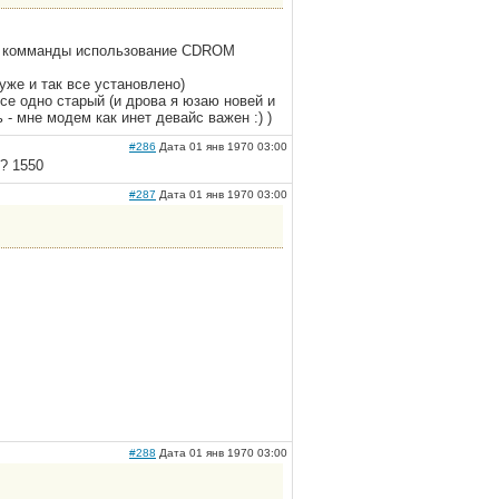
АТ комманды использование CDROM
уже и так все установлено)
все одно старый (и дрова я юзаю новей и
 - мне модем как инет девайс важен :) )
#286
Дата 01 янв 1970 03:00
? 1550
#287
Дата 01 янв 1970 03:00
#288
Дата 01 янв 1970 03:00