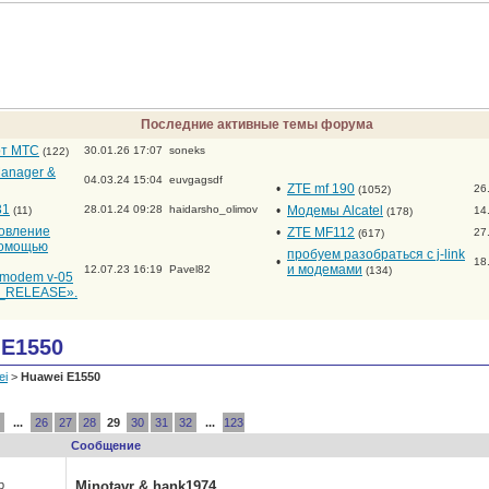
Последние активные темы форума
от МТС
30.01.26 17:07
soneks
(122)
anager &
04.03.24 15:04
euvgagsdf
•
ZTE mf 190
26
(1052)
31
28.01.24 09:28
haidarsho_olimov
•
Модемы Alcatel
(11)
14
(178)
новление
•
ZTE MF112
27
(617)
помощью
пробуем разобраться с j-link
•
18
и модемами
12.07.23 16:19
Pavel82
(134)
_modem v-05
RELEASE».
 E1550
ei
>
Huawei E1550
...
26
27
28
29
30
31
32
...
123
Сообщение
р
Minotavr & hank1974