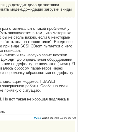
зиццо,доходит дело до заставки
кивать модем,дожидаццо загрузки винды
раз сталкивался с такой проблемой у
Суть заключается в том , что материнка
 бы не столь важно, если б некоторые
я "хоть кол на голове тиши". Вроде все
но при виде SCSI CDrom пытается с него
се повисает.
 клиентки так наглухо завис ноутбук.
. Доходит до определения оборудования
ь все по дефолту не возможно (висит). Я
ивалось сбросом параметров через
рез перемычку сбрасываться по дефолту
му владельцам модемов HUAWEI
о завершению работы. Особенно если
не приятную ситуацию.
. Но вот такая не хорошая подлянка в
сть!
#282
Дата 01 янв 1970 03:00