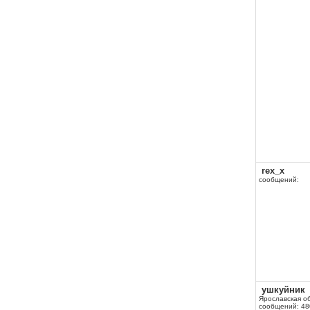
rex_x
сообщений:
ушкуйник
Ярославская о
сообщений: 48