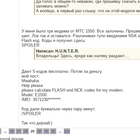
Да голос в общем-то неважен, где прошивку скачать м
заливать можно?
А вообще, в первый раз слышу, что на этой модели м
У меня было три модема от МТС 1550. Все залочены. Прошивк
шил. Лок так и оставался. Разлачивал тупо введением NSK 
Flash код. Коды я получил сдесь:
SPOILER
Написал: H.U.N.T.E.R.
Владельцы!
Здесь, вроде как халяву раздают....
Дают 5 кодов бесплатно. Потом за деньгу.
мой пост:
Mwahaha:
Help please
please calculate FLASH end NCK codes for my modem:
Model: E1550
IMEI: 3571230********
Код дали буквально через пару минут.
/SPOILER
Так что дерзай:)
...
26
27
28
29
30
31
32
...
123
другой форум: