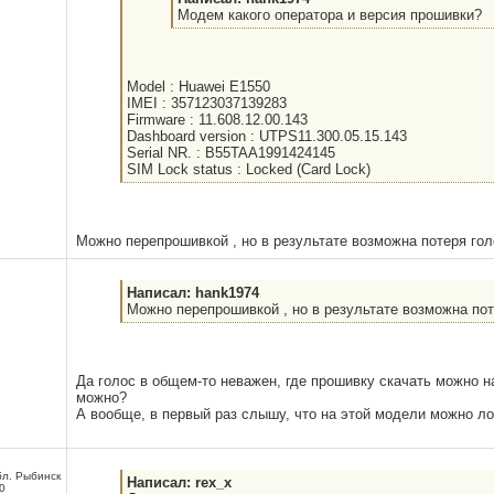
Модем какого оператора и версия прошивки?
Model : Huawei E1550
IMEI : 357123037139283
Firmware : 11.608.12.00.143
Dashboard version : UTPS11.300.05.15.143
Serial NR. : B55TAA1991424145
SIM Lock status : Locked (Card Lock)
Можно перепрошивкой , но в результате возможна потеря гол
Написал: hank1974
Можно перепрошивкой , но в результате возможна пот
Да голос в общем-то неважен, где прошивку скачать можно на
можно?
А вообще, в первый раз слышу, что на этой модели можно ло
бл. Рыбинск
Написал: rex_x
0