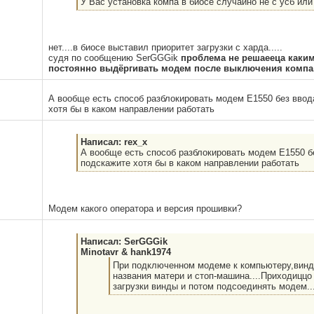
У Вас установка компа в биосе случайно не с усб или
нет....в биосе выставил приоритет загрузки с харда.....
судя по сообщению SerGGGik
проблема не решаееца каким
постоянно выдёргивать модем после выключения компа...
А вообще есть способ разблокировать модем Е1550 без ввода
хотя бы в каком направлении работать
Написал: rex_x
А вообще есть способ разблокировать модем Е1550 бе
подскажите хотя бы в каком направлении работать
Модем какого оператора и версия прошивки?
Написал: SerGGGik
Minotavr & hank1974
При подключенном модеме к компьютеру,винда
названия матери и стоп-машина....Приходицц
загрузки винды и потом подсоединять модем..