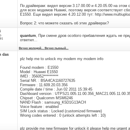
По драйверам: видел версии 3.17.00.00 и 4.20.05.00 на этом 
для всех модемов Huawei, поэтому версия соответствует сбо
E1550. Еще видел версию 4.20.12.00 тут: http://www.multiup
Вопрос 2: что можете сказать об этих драйверах?
3
р
quantum
, При смене дров особого прибавления ждать не прид
91
ответил...
Вечно молодой... Вечно пьяный...
n das
plz help me to unlock my modem my modem info
Found modem : E1550
Model : Huawei E1550
IMEI : 356052**********
Serial NR. : B5A4CA1160727635
Firmware : 11.609.20.03.356
Compile date / time : Jun 02 2011 15:39:45
Dashboard version : UTPS21.005.11.00.356_MAC21.005.11.00.3
Chipset : Qualcomm MSM6246
NAND Flash : samsung_K5D1G13ACH
Voice feature : enabled
SIM Lock status : Locked (customized firmware)
Wrong codes entered : 0 (unlock attempts left : 10)
plz provide me new firmware for unlock it please help me urgent al