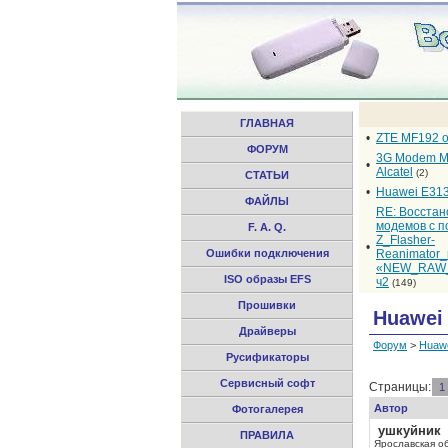
ГЛАВНАЯ
•
ZTE MF192 
ФОРУМ
3G Modem M
•
Alcatel
(2)
СТАТЬИ
•
Huawei E31
ФАЙЛЫ
RE: Восста
модемов с 
F. A. Q.
Z_Flasher-
•
Ошибки подключения
Reanimator
«NEW_RAW_
ISO образы EFS
ч2
(149)
Прошивки
Huawei
Драйверы
Форум
>
Huaw
Русификаторы
Сервисный софт
Страницы:
1
Автор
Фотогалерея
ушкуйник
ПРАВИЛА
Ярославская о