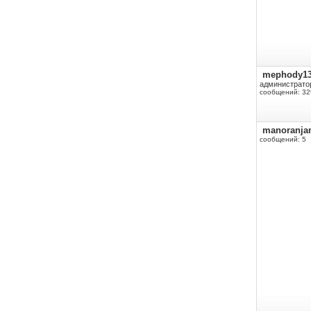
mephody1
администрато
сообщений: 32
manoranja
сообщений: 5