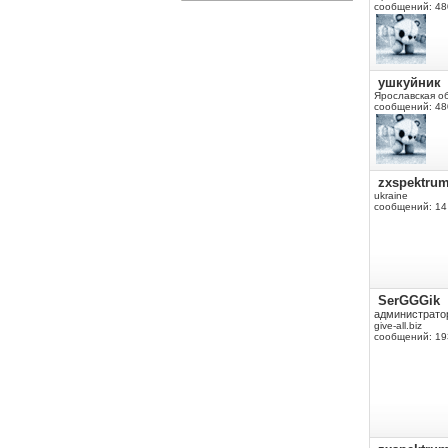
сообщений: 48
ушкуйник
Ярославская о
сообщений: 48
zxspektru
ukraine
сообщений: 14
SerGGGik
администрато
give-all.biz
сообщений: 19