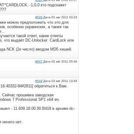
:AT^CARDLOCK: -1,0,0 кто подскажкт
????
#546
Дата 02 авг 2011 03:23
 даже можно предположить что это для
ов, особенно украинских, а также так
...
учается такой ответ, какие ответы
, что выдаёт DC-Unlocker: CardLock или
ода NCK (2е число) вводом MD5 хешей.
#547
Дата 02 авг 2011 05:46
#548
Дата 03 авг 2011 13:49
id=16:40332-84#2811] обратиться к Вам.
. Сейчас прошивка заводская
indows 7 Professional SP1 x64 en.
шел - 11.609.18.00.00.B418 в архиве dc-
 ничего нет.