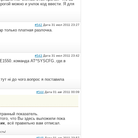
рогой можно и унлок код ввести. Я для
#542
Дата 31 июл 2011 23:27
ар только платная разлочка.
#543
Дата 31 июл 2011 23:42
ля Е1550..команда AT^SYSCFG..где.в
..тут нi до чого.вопрос я поставила
#544
Дата 01 авг 2011 00:09
странный показатель.
того, что Вы здесь выложили пока
ник
, всё правильно вам отписал.
сть!
#545
Дата 01 авг 2011 23:57