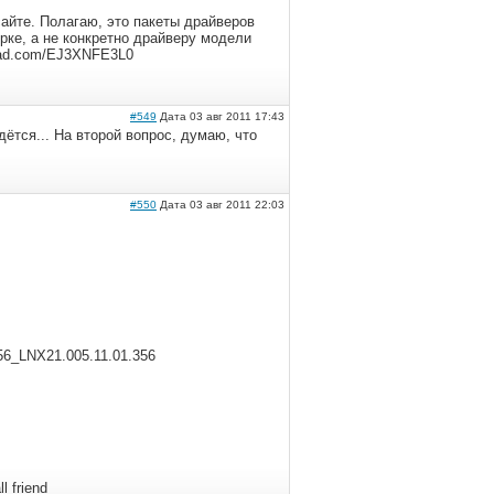
сайте. Полагаю, это пакеты драйверов
рке, а не конкретно драйверу модели
load.com/EJ3XNFE3L0
#549
Дата 03 авг 2011 17:43
ётся... На второй вопрос, думаю, что
#550
Дата 03 авг 2011 22:03
56_LNX21.005.11.01.356
l friend