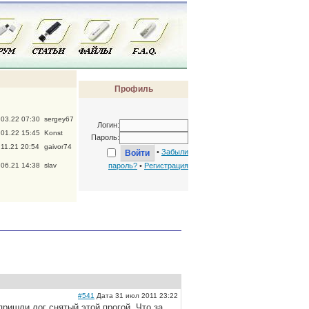
Профиль
.03.22 07:30
sergey67
Логин:
.01.22 15:45
Konst
Пароль:
.11.21 20:54
gaivor74
•
Забыли
.06.21 14:38
slav
пароль?
•
Регистрация
#541
Дата 31 июл 2011 23:22
 пришли лог снятый этой прогой. Что за