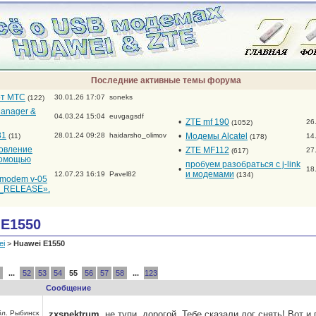
Последние активные темы форума
от МТС
30.01.26 17:07
soneks
(122)
anager &
04.03.24 15:04
euvgagsdf
•
ZTE mf 190
26
(1052)
31
28.01.24 09:28
haidarsho_olimov
•
Модемы Alcatel
(11)
14
(178)
новление
•
ZTE MF112
27
(617)
помощью
пробуем разобраться с j-link
•
18
и модемами
12.07.23 16:19
Pavel82
(134)
_modem v-05
RELEASE».
 E1550
ei
>
Huawei E1550
...
52
53
54
55
56
57
58
...
123
Сообщение
бл. Рыбинск
zxspektrum
, не тупи, дорогой. Тебе сказали лог снять! Вот и