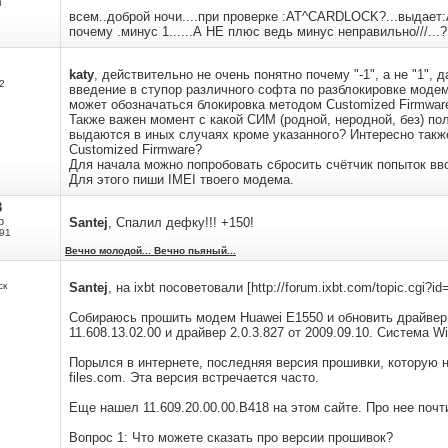
m
всем..доброй ночи....при проверке :AT^CARDLOCK?...выдает
почему .минус 1......А НЕ плюс ведь минус неправильно///...
katy
, действительно не очень понятно почему "-1", а не "1",
2
введение в ступор различного софта по разблокировке модем
может обозначаться блокировка методом Customized Firmware
Также важен момент с какой СИМ (родной, неродной, без) пол
выдаются в иных случаях кроме указанного? Интересно также
Customized Firmware?
Для начала можно попробовать сбросить счётчик попыток вв
Для этого пиши IMEI твоего модема.
3
р
Santej
, Спалил дефку!!! +150!
91
Вечно молодой... Вечно пьяный...
ск
Santej
, на ixbt посоветовали [http://forum.ixbt.com/topic.cgi?
Собираюсь прошить модем Huawei E1550 и обновить драйвер
11.608.13.02.00 и драйвер 2.0.3.827 от 2009.09.10. Система W
Порылся в интернете, последняя версия прошивки, которую на
files.com. Эта версия встречается часто.
Еще нашел 11.609.20.00.00.B418 на этом сайте. Про нее почти
Вопрос 1: Что можете сказать про версии прошивок?