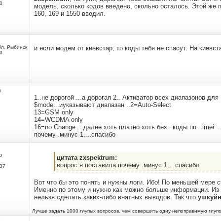
0
модель, сколько кодов введено, скольно осталось. Этой же п
160, 169 и 1550 вводил.
бл. Рыбинск
и если модем от киевстар, то коды тебя не спасут. На киевст
0
m
1..не дорогой ...а дорогая 2.. Активатор всех диапазонов д
$mode...иуказывают диапазан ..2=Auto-Select
13=GSM only
14=WCDMA only
16=no Change....далее.хоть платно хоть без.. коды по ..imei..
почему .минус 1....спасибо
р
цитата zxspektrum:
вопрос я поставила почему .минус 1....спасибо
37
Вот что бы это понять и нужны логи. Ибо! По меньшей мере 
Именно по этому и нужно как можно больше информации. Из 
нельзя сделать каких-либо внятных выводов. Так что
ушкуй
Лучше задать 1000 глупых вопросов, чем совершить одну непоправимую глупо