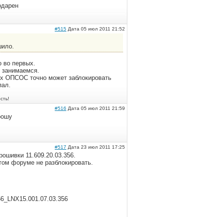
одарен
#515
Дата 05 июл 2011 21:52
шило.
о во первых.
е занимаемся.
орых ОПСОС точно может заблокировать
пал.
сть!
#516
Дата 05 июл 2011 21:59
рошу
#517
Дата 23 июл 2011 17:25
рошивки 11.609.20.03.356.
том форуме не разблокировать.
56_LNX15.001.07.03.356