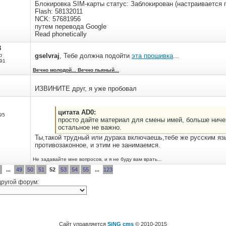
Блокировка SIM-карты статус: Заблокирован (настраивается 
Flash: 58132011
NCK: 57681956
путем перевода Google
Read phonetically
3
р
gselvraj
, Тебе должна подойти
эта прошивка
...
91
Вечно молодой... Вечно пьяный...
ИЗВИНИТЕ друг, я уже пробовал
цитата AD0:
95
просто дайте материал для смены имей, больше ниче
остальное не важно.
Ты,такой трудный или дурака включаешь,тебе же русским яз
противозаконное, и этим не занимаемся.
Не задавайте мне вопросов, и я не буду вам врать...
...
49
50
51
52
53
54
55
...
123
другой форум:
Сайт управляется
SiNG cms
© 2010-2015