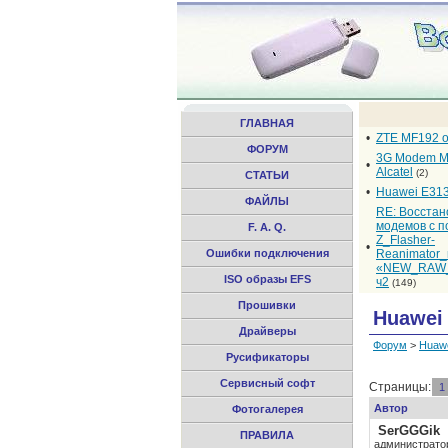
ГЛАВНАЯ
•
ZTE MF192 
ФОРУМ
3G Modem M
•
Alcatel
(2)
СТАТЬИ
•
Huawei E31
ФАЙЛЫ
RE: Восста
модемов с 
F. A. Q.
Z_Flasher-
•
Ошибки подключения
Reanimator
«NEW_RAW_
ISO образы EFS
ч2
(149)
Прошивки
Huawei
Драйверы
Форум
>
Huaw
Русификаторы
Сервисный софт
Страницы:
1
Автор
Фотогалерея
SerGGGik
ПРАВИЛА
администрато