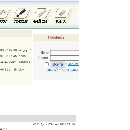
Профиль
.03.22 07:30
sergey67
Логин:
.01.22 15:45
Konst
Пароль:
.11.21 20:54
gaivor74
•
Забыли
.06.21 14:38
slav
пароль?
•
Регистрация
#511
Дата 05 июл 2011 21:10
дит?