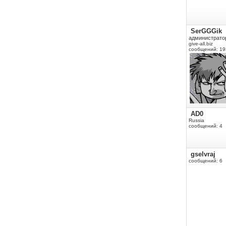
SerGGGik
администрато
give-all.biz
сообщений: 19
AD0
Russia
сообщений: 4
gselvraj
сообщений: 6