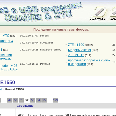
Последние активные темы форума
от МТС
30.01.26 17:07
soneks
(122)
anager &
04.03.24 15:04
euvgagsdf
•
ZTE mf 190
26
(1052)
31
28.01.24 09:28
haidarsho_olimov
•
Модемы Alcatel
(11)
14
(178)
новление
•
ZTE MF112
27
(617)
помощью
пробуем разобраться с j-link
•
18
и модемами
12.07.23 16:19
Pavel82
(134)
_modem v-05
RELEASE».
 E1550
ei
>
Huawei E1550
...
49
50
51
52
53
54
55
...
123
Сообщение
р
AD0
, Погодь! Ты вставляешь SIM не мегафона и что происхо