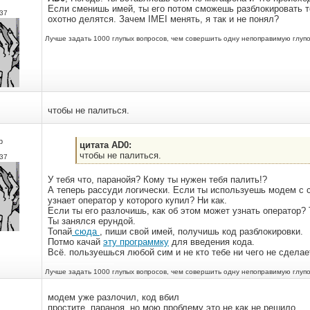
Если сменишь имей, ты его потом сможешь разблокировать то
37
охотно делятся. Зачем IMEI менять, я так и не понял?
Лучше задать 1000 глупых вопросов, чем совершить одну непоправимую глупо
чтобы не палиться.
р
цитата AD0:
чтобы не палиться.
37
У тебя что, паранойя? Кому ты нужен тебя палить!?
А теперь рассуди логически. Если ты используешь модем с с
узнает оператор у которого купил? Ни как.
Если ты его разлочишь, как об этом может узнать оператор? 
Ты занялся ерундой.
Топай
сюда
, пиши свой имей, получишь код разблокировки.
Потмо качай
эту программку
для введения кода.
Всё. пользуешься любой сим и не кто тебе ни чего не сделае
Лучше задать 1000 глупых вопросов, чем совершить одну непоправимую глупо
модем уже разлочил, код вбил
простите, параноя, но мою проблему это не как не решило.