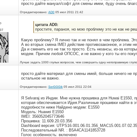
просто дайте мануал/софт для смены имеи, буду очень благ
Отредактировано:
AD0
05 июл 2011 21:42
р
цитата AD0:
простите, параноя, но мою проблему это не как не ре
37
Какую проблему? Я лично так и не понял в чем проблема. Эт
А во вторых смена IMEI действие противозаконное, и этим н
Да и сменить его не так то просто. Есть нюансы, из-за кот
модем. Причем любой ОПСОС, и не важно у кого ты его поку
Лучше задать 1000 глупых вопросов, чем совершить одну непоправимую глупо
просто дайте материал для смены имей, больше ничего не п
остальное не важно.
Отредактировано:
SerGGGik
05 июл 2011 22:04
Я Selvaraj из Индии. Мне нужна прошивка для Huwai E1550, п
которая обеспечивается Идея.Различные прошивки найти в э
подробности ниже Найдено модем: E1550
Модель: Huawei E1550
IMEI: 356052045773646
Прошивка: 11.609.20.03.356
Dashboard версия: UTPS16.001.06.01.356_MAC15.001.07.02.3
Последовательный NR. : B5A4CA1141853728
Голос особенность: включено