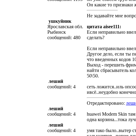
Он какие то признаки 
Не задавайте мне вопрос
ушкуйник
Ярославская обл.
цитата aisee111:
Рыбинск
Если неправильно ввел
сообщений: 480
сделать?
Если неправильно ввел
Другое дело, если ты 
что введенных кодов 10
Выход - перешить фрим
найти сбрасыватель кол
50\50.
леший
сообщений: 4
сеть ложится..иль опсо
ивсё..неудобно конечно
Отредактировано:
леш
леший
сообщений: 4
huawei Modem Skin там 
одна корзина...тока лу
леший
сообщений: 4
умя тако было..вытер с
калькулятор...потом да