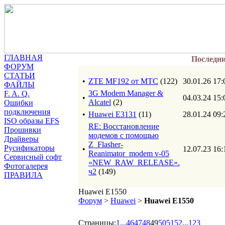
ГЛАВНАЯ
Последн
ФОРУМ
СТАТЬИ
•
ZTE MF192 от МТС
(122)
30.01.26 17:
ФАЙЛЫ
3G Modem Manager &
F. A. Q.
•
04.03.24 15:
Alcatel
(2)
Ошибки
подключения
•
Huawei E3131
(11)
28.01.24 09:
ISO образы EFS
RE: Восстановление
Прошивки
модемов с помощью
Драйверы
Z_Flasher-
Русификаторы
•
12.07.23 16:
Reanimator_modem v-05
Сервисный софт
«NEW_RAW_RELEASE».
Фотогалерея
ч2
(149)
ПРАВИЛА
Huawei E1550
Форум
>
Huawei
>
Huawei E1550
Страницы:
1
...
46
47
48
49
50
51
52
...
123