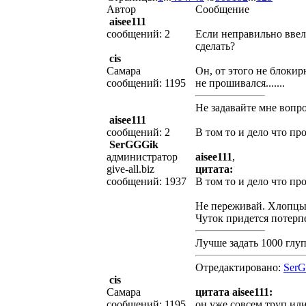
Автор
Сообщение
aisee111
сообщений: 2
Если неправильно ввел
сделать?
cis
Самара
Он, от этого не блокир
сообщений: 1195
не прошивался.......
Не задавайте мне вопрос
aisee111
сообщений: 2
В том то и дело что пр
SerGGGik
администратор
aisee111
,
give-all.biz
цитата:
сообщений: 1937
В том то и дело что пр
Не переживай. Хлопцы 
Чуток придется потерпе
Лучше задать 1000 глу
Отредактировано:
Ser
cis
Самара
цитата aisee111:
сообщений: 1195
он уже совсем труп или