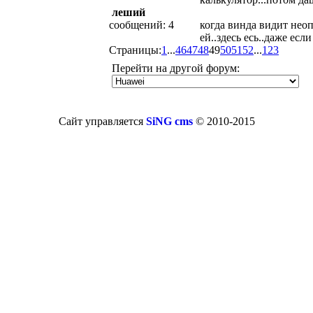
леший
сообщений: 4
когда винда видит нео
ей..здесь есь..даже есл
Страницы:
1
...
46
47
48
49
50
51
52
...
123
Перейти на другой форум:
Сайт управляется
SiNG cms
© 2010-2015